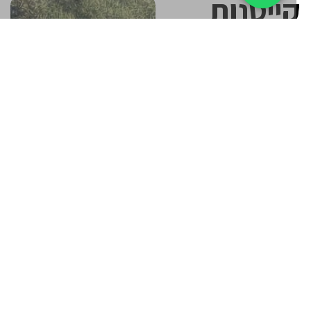
ייטנות
מחפשים קייטנה שתוציא את
ילדים מהמסכים אל עולם של
תנועה, טבע וביטחון עצמי?
קייטנות הגלישה ומחנות
האופניים שלנו מציעים חוויה
קיצית סוחפת עם ים של כיף,
מדריכים מקצועיים, קבוצות
קטנות ויחס אישי, כל מה
צריך בשביל קיץ בלתי נשכח.
הפעילות מתקיימת בחופים
היפים בארץ ובמסלולי רכיבה
בטבע, עם דגש על בטיחות,
גיבוש, חיזוק יכולות מנטליות
וגופניות והנאה צרופה. קייטנת
גלישה או מחנה אופניים הם