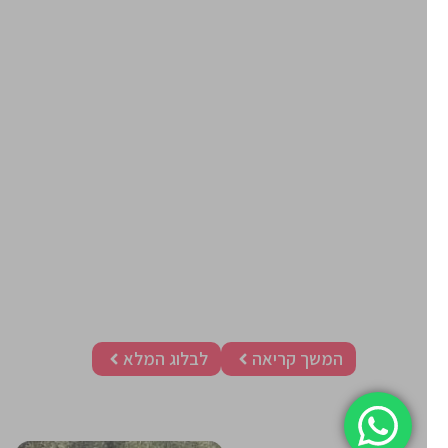
סירות מנוע מפוארות
לחגיגת יום הולדת
השכרת סירת מנוע מפוארת לחגיגת יום הולדת זה בהחלט
יכול להיות עבורכם חוויה יוצאת דופן וסופר מהנה!
אצלנו תוכלו לשכור סירת מנוע בהרצליה או בכינרת, הסירות
ברמה מאוד גבוהה ויכולות להכיל עד כ- 11 מפליגים.
בסירה תוכלו להנות ממערכת מוסיקה אשר תתאים לכם
לאווירה, אפשר גם להביא רמקול נייד כדי ליצור אטמוספירה
נעימה.
לא פחות חשוב, הקפידו על בטיחות בסירה. הצוות שלכם
צריך להיות מודע לכללי הבטיחות בים ובסירה, ולוודא שיש
חוגגים בקבוצה שיודעים לשחות.
המשך קריאה
לבלוג המלא