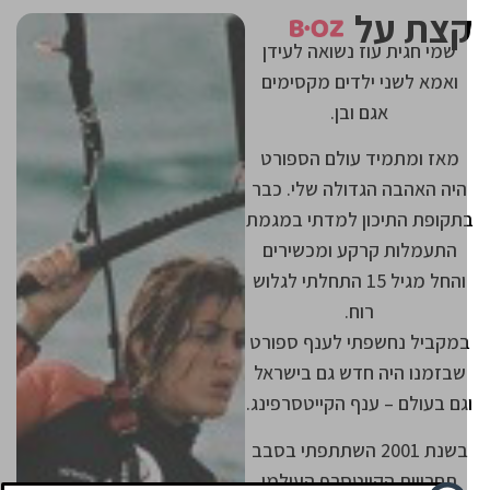
צת על
שמי חגית עוז נשואה לעידן
ואמא לשני ילדים מקסימים
אגם ובן.
מאז ומתמיד עולם הספורט
היה האהבה הגדולה שלי. כבר
תקופת התיכון למדתי במגמת
התעמלות קרקע ומכשירים
והחל מגיל 15 התחלתי לגלוש
רוח.
מקביל נחשפתי לענף ספורט
שבזמנו היה חדש גם בישראל
גם בעולם – ענף הקייטסרפינג.
בשנת 2001 השתתפתי בסבב
תחרויות הקייטסרף העולמי