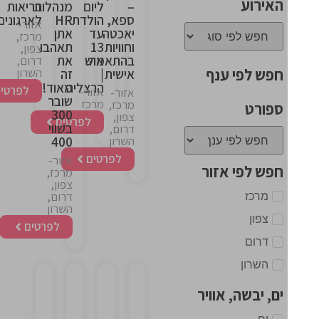
האירוע
–
ליום
מנהלות
בריאות
ספא,
הולדת
HR
לארגונים
אזור-
יאכטה
עד
אתן
מרכז,
וחוויות
13
תאהבו
צפון,
בהתאמה
איש
את
דרום,
חפש לפי ענף
השרון
אישית
|
זה
הרצליה
מאוד!
לפרטים
אזור-
אזור-
שובר
מרכז
מרכז,
ספורט
300
צפון,
לפרטים
בשווי
דרום,
400
השרון
לפרטים
אזור-
חפש לפי אזור
מרכז,
צפון,
מרכז
דרום,
השרון
צפון
לפרטים
דרום
השרון
ים, יבשה, אוויר
This
This
This
This
ים