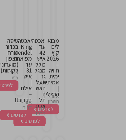
is
is
is
is
the
the
the
the
heading
heading
heading
heading
מבוא
יאכטה
יאכטה
טיסה
לים
עד
King
בכדור
קיץ
42
Mendel
פורח
2026
איש
מפוארת
בצפון
–
כולל
עד
(מועדוני
חוויה
מנגל
31
לקוחות)
אזור-
ימית
גז
איש
צפון
אמיתית
לעל
|
לפרטים
|
האש
אילת
|
הרצליה
–
אזור-
תל
בקרוב!!
השרון
אזור-
אביב
דרום
אזור-
לפרטים
מרכז
לפרטים
לפרטים