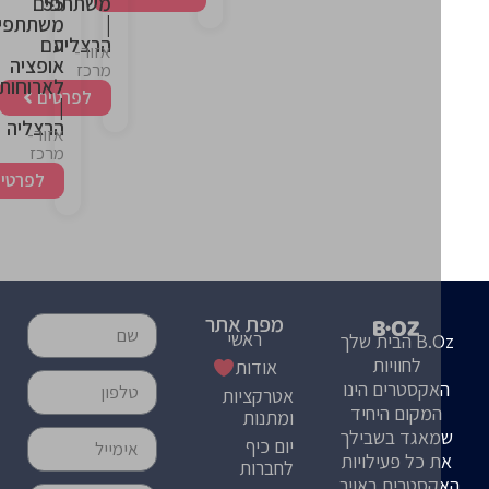
55
משתתפים
|
משתתפים
הרצליה
עם
אזור-
אופציה
מרכז
לארוחות
לפרטים
|
הרצליה
אזור-
מרכז
לפרטים
מפת אתר
ראשי
B.Oz הבית שלך
לחוויות
אודות
קסטרים הינו
אטרקציות
מקום היחיד
ומתנות
אגד בשבילך
יום כיף
 כל פעילויות
לחברות
סטרים באויר,