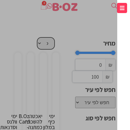
0
מחיר
₪
This
This
This
This
₪
is
is
is
is
the
the
the
the
חפש לפי עיר
heading
heading
heading
heading
ימי
יאכטה
B.Oz
ימי
חפש לפי סוג
כיף
להשכרה
Card
וולנס
במלון
כמתנה
–
וסדנאות