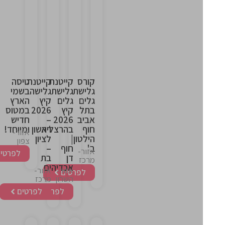
This
This
This
This
is
is
is
is
the
the
the
the
heading
heading
heading
heading
קורס
קייטנת
קייטנת
טיסה
גלישת
גלישת
גלישה
בשמי
גלים
גלים
קיץ
הארץ
בתל
קיץ
2026
במטוס
אביב
2026
–
חדיש
חוף
בהרצליה
ראשון
ומיוחד!
אזור-
הילטון
|
לציון
צפון
ב'
חוף
–
אזור-
לפרטים
דן
בת
מרכז
אכדיה
ים
אזור-
אזור-
לפרטים
השרון
מרכז
לפרטים
לפרטים