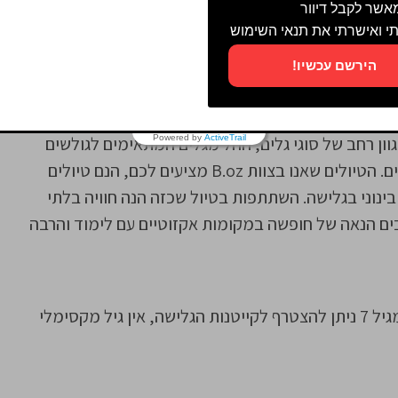
מאשר לקבל דיוור
ציוד חדש ומתקדם המותאם אישית לגולש, והקפדה על
י ואישרתי את תנאי השימוש
הירשם עכשיו!
אחרת. ישנם מספר יעדי גלישת גלים בעולם אשר מהווים
וון רחב של סוגי גלים, החל מגלים המתאימים לגולשים
Powered by
ActiveTrail
מתחילים ועד גלים אשר מתאימים אך ורק למקצוענים. הטיולים שאנו בצוות B.oz מציעים לכם, הנם טיולים
 בינוני בגלישה. השתתפות בטיול שכזה הנה חוויה בלתי
ים הנאה של חופשה במקומות אקזוטיים עם לימוד והרבה
מגיל 5 ניתן לעשות שיעורים פרטיים אחד על אחד ומגיל 7 ניתן להצטרף לקייטנות הגלישה, אין גיל מקסימלי