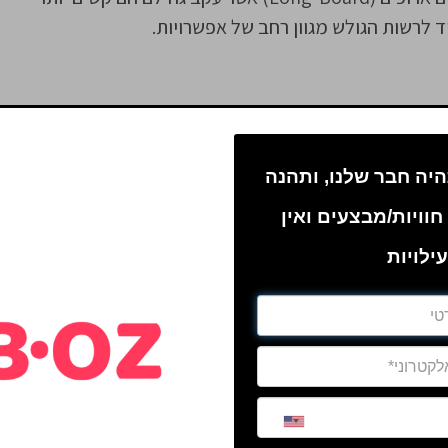
 לרשות הגולש מגוון רחב של אפשרויות.
– גלשן גדול, בעל שטח רחב, שלא יהיה כבד עבור הגולש,
וי המשקל, חשוב שהמקום עליו הגולש שוכב, באזור הבטן,
הגולש.
יה חבר שלנו, ותהנה
חוויות/מבצעים ואין
ם?
ילויות
ילדים ונוער?
ער הנה רבה מאוד. הילדים מקבלים את הכלים הבסיסיים
ישראל, תוך שיפור התנהלותם וביטחונם בסביבה הימית.
י לו ההתנסות הראשונה בגלישה, ילמד את הבסיס, בעוד
ם. כל ילד יצוות לקבוצה לפי רמתו ויקבל הדרכה מותאמת