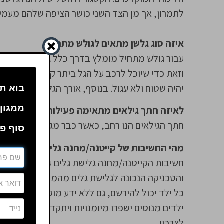
לתמרון, אך מן הצד השני כושר הציפה שלהם מעמיד
איזה סוג גלשן מתאים לגולש מתחיל?
עבור גולש מתחיל מומלץ בדרך כלל גלשן פאן בורד 
וזאת כדי שיוכל לרכב על הגל ביתר קלות. עבור שיו
יהיה שטוח ולא עגול. בנוסף, אורך הגלשן צריך להוות כ-20 – 30 ס"מ יותר מגובהו של 
בוא תה
ממגון 
לאיזה חתך גילאים מתאימה פעילות גלישת הגלי
חתך הגילאים הנו רחב, כאשר כבר מגיל 5 ניתן להתחיל לגלוש. כמובן שנדרש ידע בשחייה.
סוף פע
מהי החשיבות של קייטנה/מחנה גלישת גלים עבור 
חשיבות הקייטנה/מחנה גלישת גלים עבור ילדים ונו
והטכניקה הנכונה לגלישת גלים מהמומחים בתחום ב
כל ילד יכול להירשם, גם ללא ידע מוקדם. מי שזוה
ילדים מנוסים ישפרו מיומנויות ויתקדמו על פי רמת
לצרכיו.