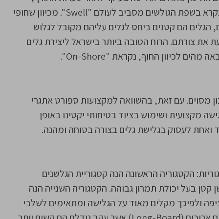
כאשר אין רוח והגלים עולים באופן מסודר. מצב זה נקרא בשפת הגולשים מסביב לעולם "Swell". מכיוון שחופי
ם, הגלים הם קטנים ביחס לגלים עליהם מקובל לגלוש
בעת את צורתם. הרוח הטובה ביותר בישראל ליצירת גלים
ם לכיוון החוף, נקראת "On-Shore".
ון מסוים. עם זאת, בהשוואה למקצועות ספורט אתגרי
שה מקצועית ושימוש בציוד בטיחותי יקטינו באופן
ד ואחת לעסוק בגלישת גלים בצורה בטוחה ומהנה.
וריות: הקטגוריה הראשונה הנה קטגוריית הגלשנים
ן קטן בעל יכולת תמרון גבוהה. הקטגוריה השנייה הנה
נים בעלי נפח וציפה ולפיכך מקלים מאוד על הגלישה ומתאימים לשלבי
הלימוד המוקדמים. הקטגוריה השלישית הנה גלשנים ארוכים (Long-Board) אשר עקב גודלם הם קשים יותר