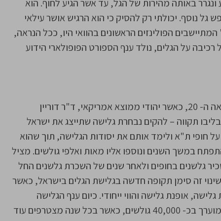
ונגרר באותה מהירות של הגל, עד אשר הגיע לחוף. הוא
גל נוסף. יכולתי רק להסיק כי הוא הרגיש אושר עילאי
המתיישבים הפולינזים הראשונים בהוואי היו, ככל הנראה,
רכיבה על הגלים, נולד ענף הספורט הפופולארי הידוע
הגלישה בישראל החלה באמצע שנות ה- 50 של המאה ה- 20, כאשר יהודי ממוצא אמריקאי, ד"ר דוריין
ליבו תקווה – להקים נבחרת גלישה שתייצג את ישראל
על חופי ת"א ולימד אותם את יסודות הגלישה, תוך שהוא
פתח במשך השנים ונוספו אליו מאות ואלפי גולשים. מציל
שכיר גלשנים בחופים ולאחר שנים של השכרת גלשנים החל
 שינוי זה סימן תקופה חדשה בגלישת הגלים בישראל, כאשר
שה, אופנת גלישה והווי ייחודי. כיום ענף הגלישה
בישראל מתפתח במהרה, מספר הגולשים בישראל מוערך בכ- 40,000 גולשים, כאשר בכל שנה מצטרפים עוד