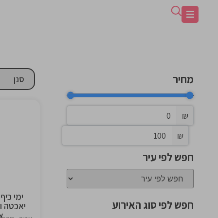
מחיר
₪
₪
the
ng
חפש לפי עיר
ימי כיף
חפש לפי סוג האירוע
יאכטה ו
א