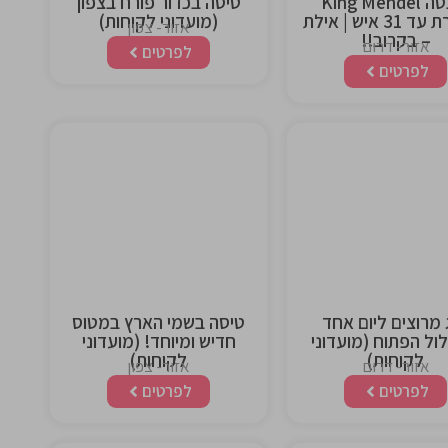
יאכטה King Mendel
טיסה בכדור פורח בצפון
מפוארת עד 31 איש | אילת
(מועדוני לקוחות)
אזור- צפון
– בקרוב!!
אזור- דרום
לפרטים
לפרטים
This is the
This is the
heading
heading
 מרוצים ליום אחד
טיסה בשמי הארץ במטוס
ל הפתוח (מועדוני
חדיש ומיוחד! (מועדוני
לקוחות)
לקוחות)
אזור- דרום
אזור- צפון
לפרטים
לפרטים