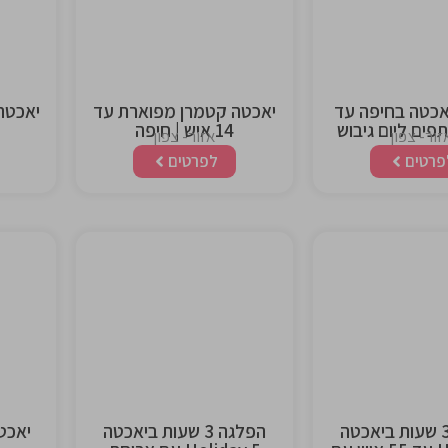
heading
headi
אכטה בחיפה עד
יאכטה קטמרן מפוארת עד
14 איש | חיפה
זור- צפון
אזור- צפון
פרטים
לפרטים
This is the
This is 
heading
headi
הפלגה 3 שעות ביאכטה
הפלגה 3 שעות ביאכטה