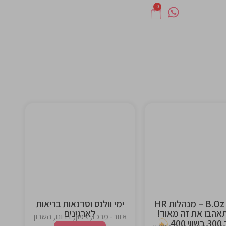
0
This is the
This is the
heading
heading
B.Oz Card – מנהלות HR
ימי וולנס וסדנאות בריאות
אהבו את זה מאוד!
לארגונים
אזור- מרכז, צפון, דרום, השרון
400