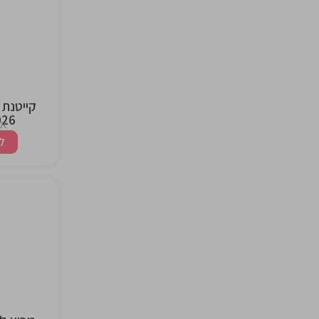
the
ng
קייטנת 
2026 | 
אז
ל
the
ng