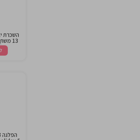
ng
השכרת י
13 משתתפים ליום גיבוש
א
ל
the
ng