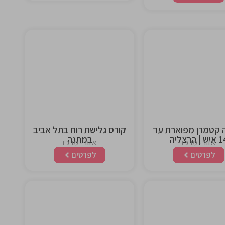
This is the
This is the
heading
heading
 קטמרן מפוארת עד
קורס גלישת רוח בתל אביב
ש | הרצליה
במתנה
אזור- מרכז
אזור- מרכז
לפרטים
לפרטים
This is the
This is the