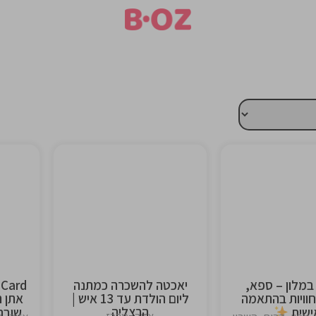
This is the
This is 
heading
headi
 במלון – ספא,
יאכטה להשכרה כמתנה
חוויות בהתאמה
ליום הולדת עד 13 איש |
אתן ת
הרצליה
ישית
שובר 300 בשווי 