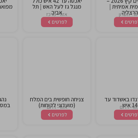
מבוא לים קיץ 2026 –
יאכטה עד 42 איש כולל
ימית אמיתית |
מנגל גז לעל האש | תל
הרצליה
אביב
ור- השרון
אזור- מרכז
פרטים
לפרטים
This is the
This is 
heading
headi
נדו באשדוד עד
צניחה חופשית בים המלח
נהג
14 איש
(מועדוני לקוחות)
במסלו
ור- דרום
אזור- דרום
פרטים
לפרטים