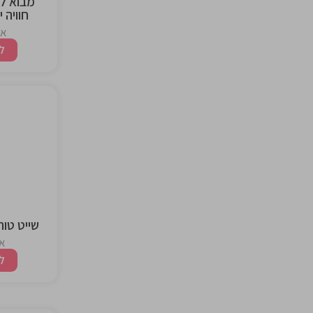
חוויה 
אז
ל
the
ng
שייט טור
אז
ל