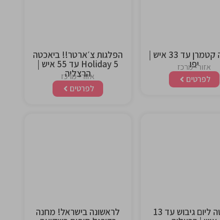
heading
heading
יאכטה קטמרן עד 33 איש |
הפלגות צ׳ארטר!! ביאכטה
יפו
Holiday 5 עד 55 איש |
אזור- מרכז
הרצליה
אזור- מרכז
לפרטים
לפרטים
This is the
This is the
heading
heading
יאכטה ליום גיבוש עד 13
לראשונה בישראל! מחנה