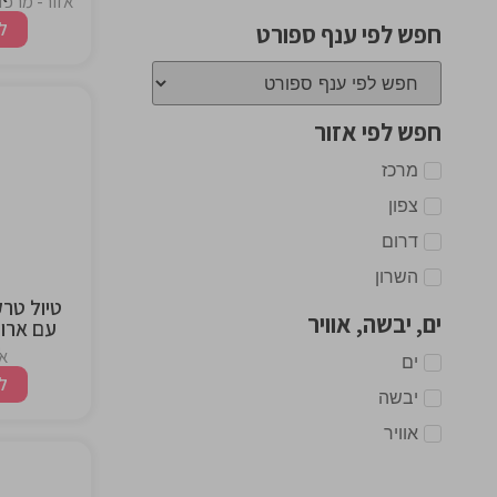
אזור- מרכז,
ל
חפש לפי ענף ספורט
חפש לפי אזור
מרכז
the
ng
צפון
דרום
השרון
טיול טרק
ים, יבשה, אוויר
עם ארוח
י
אז
ים
ל
יבשה
אוויר