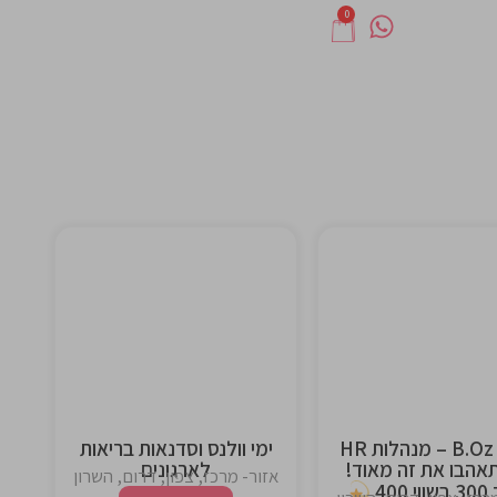
0
This is the
This is the
heading
heading
B.Oz Card – מנהלות HR
ימי וולנס וסדנאות בריאות
אהבו את זה מאוד!
לארגונים
אזור- מרכז, צפון, דרום, השרון
400