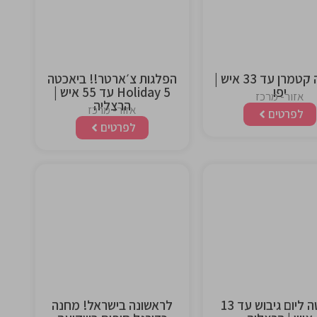
heading
heading
יאכטה קטמרן עד 33 איש |
הפלגות צ׳ארטר!! ביאכטה
יפו
Holiday 5 עד 55 איש |
אזור- מרכז
הרצליה
אזור- מרכז
לפרטים
לפרטים
This is the
This is the
heading
heading
יאכטה ליום גיבוש עד 13
לראשונה בישראל! מחנה