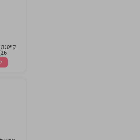
the
ng
קייטנת 
2026 | 
אז
ל
the
ng