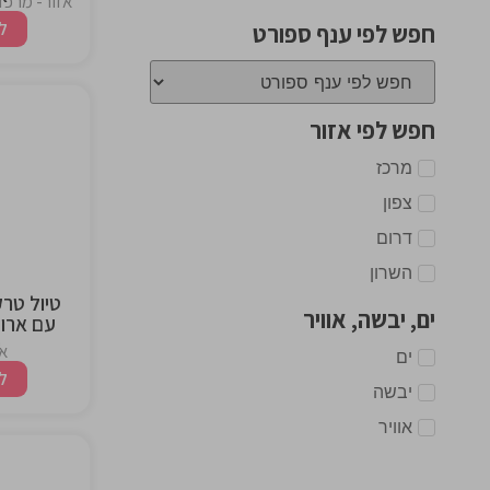
אזור- מרכז,
ל
חפש לפי ענף ספורט
חפש לפי אזור
מרכז
the
ng
צפון
דרום
השרון
טיול טרק
ים, יבשה, אוויר
עם ארוח
י
אז
ים
ל
יבשה
אוויר