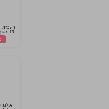
ng
השכרת י
13 משתתפים ליום גיבוש
א
ל
the
ng