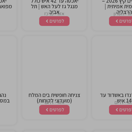
מבוא לים קיץ 2026 –
יאכטה עד 42 איש כולל
ימית אמיתית |
מנגל גז לעל האש | תל
הרצליה
אביב
ור- השרון
אזור- מרכז
פרטים
לפרטים
This is the
This is 
heading
headi
נדו באשדוד עד
צניחה חופשית בים המלח
נהג
14 איש
(מועדוני לקוחות)
במסלו
ור- דרום
אזור- דרום
פרטים
לפרטים