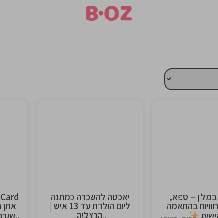
This is the
This is 
heading
headi
 במלון – ספא,
יאכטה להשכרה כמתנה
חוויות בהתאמה
ליום הולדת עד 13 איש |
אתן ת
הרצליה
ישית
שובר 300 בשווי 