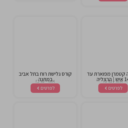
This is the
This is the
heading
heading
 קטמרן מפוארת עד
קורס גלישת רוח בתל אביב
ש | הרצליה
במתנה
אזור- מרכז
אזור- מרכז
לפרטים
לפרטים
This is the
This is the