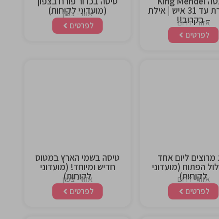
יאכטה King Mendel
טיסה בכדור פורח בצפון
מפוארת עד 31 איש | אילת
(מועדוני לקוחות)
אזור- צפון
– בקרוב!!
אזור- דרום
לפרטים
לפרטים
This is the
This is the
heading
heading
 מרוצים ליום אחד
טיסה בשמי הארץ במטוס
ל הפתוח (מועדוני
חדיש ומיוחד! (מועדוני
לקוחות)
לקוחות)
אזור- דרום
אזור- צפון
לפרטים
לפרטים