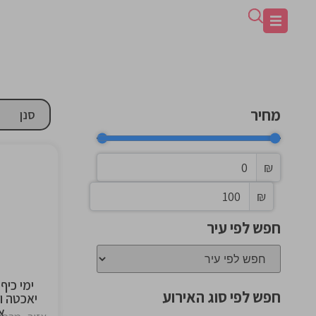
מחיר
₪
₪
the
ng
חפש לפי עיר
ימי כיף
חפש לפי סוג האירוע
יאכטה ו
א