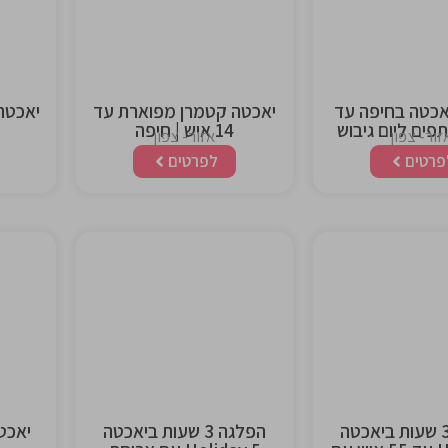
heading
headi
אכטה בחיפה עד
יאכטה קטמרן מפוארת עד
14 איש | חיפה
זור- צפון
אזור- צפון
פרטים
לפרטים
This is the
This is 
heading
headi
הפלגה 3 שעות ביאכטה
הפלגה 3 שעות ביאכטה