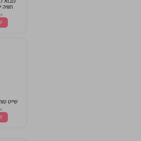
חוויה 
אז
ל
the
ng
שייט טור
אז
ל