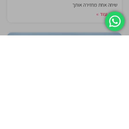
שיחה אחת מחזירה אותך
קרא עוד »
עבודה נהדרת ומומלצת על סאפ – הלהיט הכובש!
כשצופים בתכנים של MicBergsma, מרגישים מיד את
ההתלהבות האמיתית שלו מהעולם הימי ומהחוויה
המיוחדת של גלישה על סאפ. הוא מראה
קרא עוד »