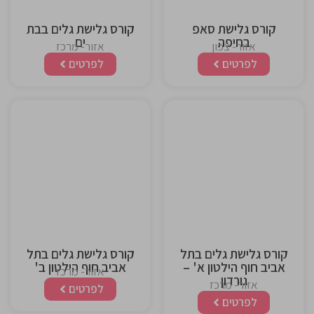
קורס גלישת סאפ
קורס גלישת גלים בבת
בחיפה
ים
אזור- צפון
אזור- מרכז
לפרטים
לפרטים
This is the
This is the
heading
heading
קורס גלישת גלים בתל
קורס גלישת גלים בתל
אביב חוף הילטון א' –
אביב חוף הילטון ב'
אזור- מרכז
גורדון
אזור- מרכז
לפרטים
לפרטים