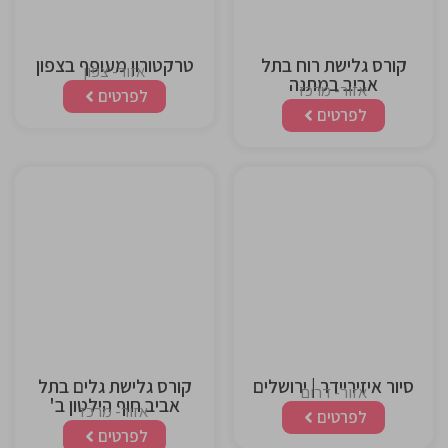
קורס גלישת רוח בתל
טרקטורון מעופף בצפון
אזור- צפון
אביב במתנה
אזור- מרכז
לפרטים
לפרטים
This is the
This is the
heading
heading
סיור איזיריידר | ירושלים
קורס גלישת גלים בתל
אזור- דרום
אביב חוף הילטון ב'
אזור- מרכז
לפרטים
לפרטים