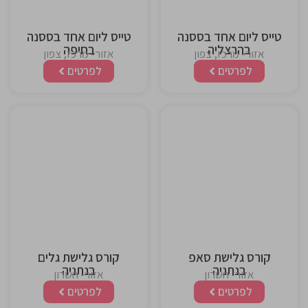
טייס ליום אחד בססנה
טייס ליום אחד בססנה
בהרצליה
בחיפה
אזור- מרכז, צפון
אזור- מרכז, צפון
לפרטים
לפרטים
This is the
This is the
heading
heading
קורס גלישת סאפ
קורס גלישת גלים
בנתניה
בנתניה
אזור- השרון
אזור- השרון
לפרטים
לפרטים