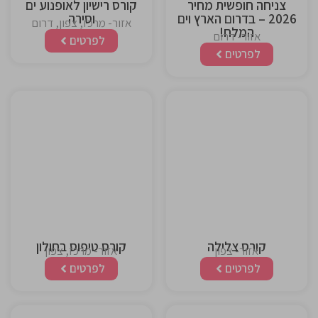
צניחה חופשית מחיר
קורס רישיון לאופנוע ים
2026 – בדרום הארץ וים
וסירה
אזור- מרכז, צפון, דרום
המלח!
אזור- דרום
לפרטים
לפרטים
This is the
This is the
heading
heading
קורס צלילה
קורס טיפוס בחולון
אזור- צפון
אזור- מרכז, צפון
לפרטים
לפרטים