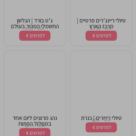
טיולי ריינג'רים פרטיים |
ג'ט בורד | הגלשן
מרכז הארץ
החשמלי המהיר בעולם
אזור- מרכז
אזור- צפון
לפרטים
לפרטים
This is the
This is the
heading
heading
טיולי רייזרים | כנרת
נהג מרוצים ליום אחד
אזור- צפון
במסלול הפתוח
אזור- דרום
לפרטים
לפרטים