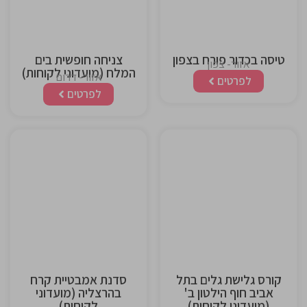
טיסה בכדור פורח בצפון
צניחה חופשית בים
אזור- צפון
המלח (מועדוני לקוחות)
אזור- דרום
לפרטים
לפרטים
This is the
This is the
heading
heading
קורס גלישת גלים בתל
סדנת אמבטיית קרח
אביב חוף הילטון ב'
בהרצליה (מועדוני
(מועדוני לקוחות)
לקוחות)