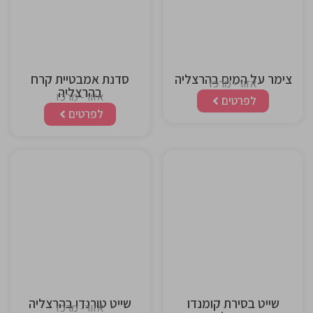
heading
heading
צימר על המים בהרצליה
סדנת אמבטיית קרח
אזור- מרכז
בהרצליה
אזור- מרכז
לפרטים
לפרטים
This is the
This is the
heading
heading
שייט בסירת קומנדו
שייט טורנדו בהרצליה
אזור- מרכז