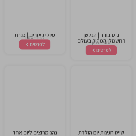
heading
heading
ג'ט בורד | הגלשן
טיולי רייזרים | כנרת
אזור- צפון
החשמלי המהיר בעולם
אזור- צפון
לפרטים
לפרטים
This is the
This is the
heading
heading
שייט חגיגות יום הולדת
נהג מרוצים ליום אחד