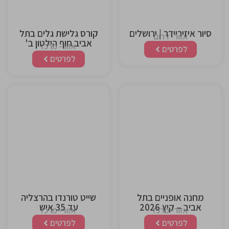
סיור איזיריידר | ירושלים
קורס גלישת גלים בתל
אזור- דרום
אביב חוף הילטון ב'
אזור- מרכז
לפרטים
לפרטים
This is the
This is the
heading
heading
מחנה אופניים בתל
שייט טורנדו בהרצליה
אביב – קיץ 2026
עד 35 איש
אזור- מרכז
אזור- מרכז
לפרטים
לפרטים