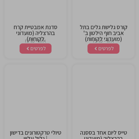
קורס גלישת גלים בתל
סדנת אמבטיית קרח
אביב חוף הילטון ב'
בהרצליה (מועדוני
(מועדוני לקוחות)
לקוחות)
אזור- מרכז
אזור- מרכז
לפרטים
לפרטים
This is the
This is the
heading
heading
טייס ליום אחד בססנה
טיולי טרקטורונים בדישון
בהרצליה (מועדוני
| גליל עליון