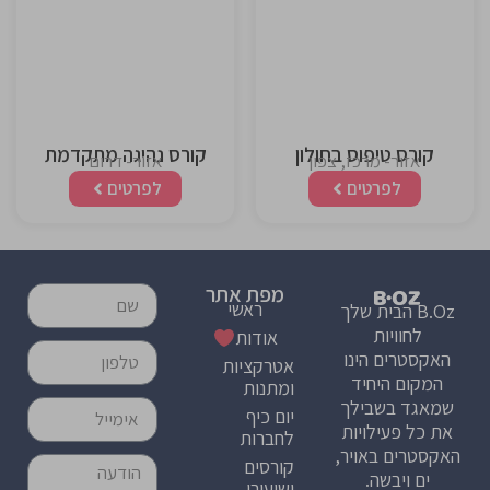
This is the
This is the
heading
heading
קורס טיפוס בחולון
קורס נהיגה מתקדמת
אזור- מרכז, צפון
אזור- דרום
לפרטים
לפרטים
מפת אתר
ראשי
B.Oz הבית שלך
לחוויות
אודות
האקסטרים הינו
אטרקציות
המקום היחיד
ומתנות
שמאגד בשבילך
יום כיף
את כל פעילויות
לחברות
האקסטרים באויר,
קורסים
ים ויבשה.
ושיעורי