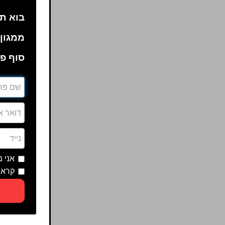
בוא תה
ממגון 
סוף פע
אני 
קראת