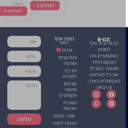
השרון
לפרטים
לפרטים
מפת אתר
ראשי
B.Oz הבית שלך
לחוויות
אודות
האקסטרים הינו
אטרקציות
המקום היחיד
ומתנות
שמאגד בשבילך
יום כיף
את כל פעילויות
לחברות
האקסטרים באויר,
קורסים
ים ויבשה.
ושיעורי
אקסטרים
השכרת
יאכטות
שוברי מתנה
שליחה
הטבות לחברי