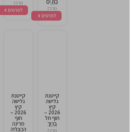
בת ים
מרכז
אזור-
מרכז
לפרטים
לפרטים
This
This
is
is
the
the
heading
heading
קייטנת
קייטנת
גלישה
גלישה
קיץ
קיץ
2026 –
2026 –
חוף תל
חוף
ברוך
מרינה
אזור-
הרצליה
מרכז
אזור-