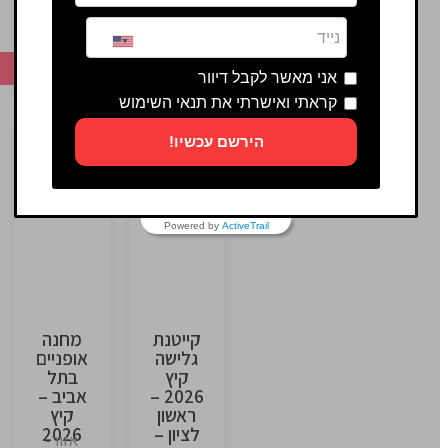
| חוף דן
השרון
אכדיה
אזור-
לפרטים
השרון
לפרטים
אני מאשר לקבל דיוור
קראתי ואישרתי את תנאי השימוש
הירשם עכשיו!
This
This
is
is
Powered by
ActiveTrail
the
the
heading
heading
קייטנת
מחנה
גלישה
אופניים
קיץ
בתל
2026 –
אביב –
ראשון
קיץ
לציון –
2026
אזור-