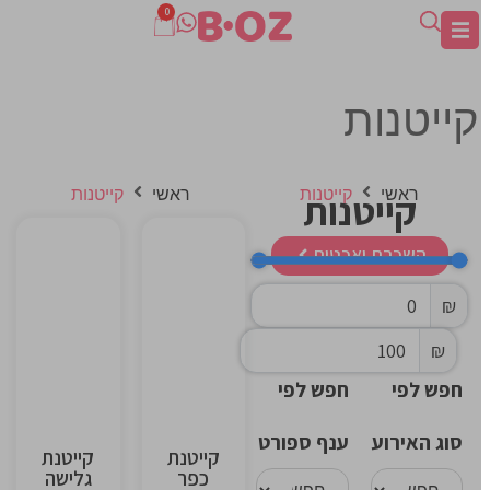
0
קייטנות
ראשי
קייטנות
ראשי
קייטנות
קייטנות​
השכרת יאכטות
This
This
₪
is
is
the
the
₪
heading
heading
חפש לפי
חפש לפי
סוג האירוע
ענף ספורט
קייטנת
קייטנת
כפר
גלישה