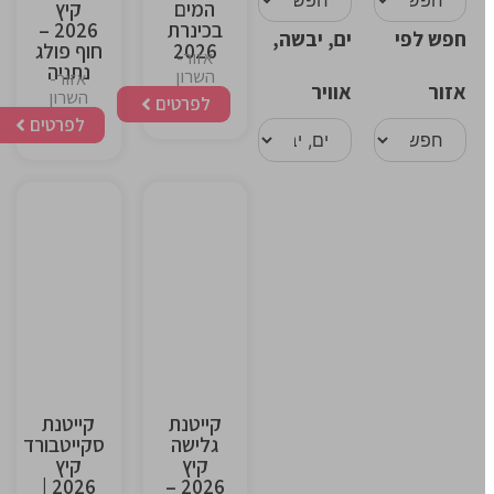
המים
קיץ
בכינרת
2026 –
חפש לפי
ים, יבשה,
2026
חוף פולג
אזור-
נתניה
השרון
אזור-
אזור
אוויר
השרון
לפרטים
לפרטים
This
This
is
is
the
the
heading
heading
קייטנת
קייטנת
גלישה
סקייטבורד
קיץ
קיץ
2026 |
2026 –