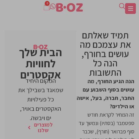
0
תמיד שאלתם
את עצמכם מה
הבית שלך
עושים בחורף,
לחוויות
הנה כל
התשובות
אקסטרים
המקום היחיד
הנה הגיע החורף, מה
עושים בסוף השבוע עם
שמאגד בשבילך את
החבר, חברה, בעל, אישה
כל פעילויות
או הילדים?
האקסטרים באויר,
זה המחיר לקראת חודש
ים ויבשה.
ספטמבר (בסתיו) ונמשך עד
למוצרים
שלנו
סוף פברואר (חורף), שכבר