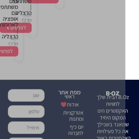
55
משתתפים
|
משתתפים
הרצליה
עם
אזור-
אופציה
מרכז
לארוחות
לפרטים
|
הרצליה
אזור-
מרכז
לפרטים
מפת אתר
ראשי
B.Oz הבית שלך
לחוויות
אודות
קסטרים הינו
אטרקציות
מקום היחיד
ומתנות
אגד בשבילך
יום כיף
 כל פעילויות
לחברות
סטרים באויר,