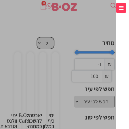
0
מחיר
₪
This
This
This
This
₪
is
is
is
is
the
the
the
the
חפש לפי עיר
heading
heading
heading
heading
ימי
יאכטה
B.Oz
ימי
חפש לפי סוג
כיף
להשכרה
Card
וולנס
במלון
כמתנה
–
וסדנאות