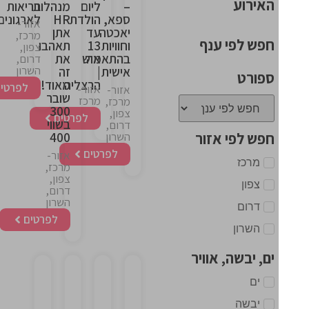
האירוע
–
ליום
מנהלות
בריאות
ספא,
הולדת
HR
לארגונים
אזור-
יאכטה
עד
אתן
מרכז,
חפש לפי ענף
וחוויות
13
תאהבו
צפון,
בהתאמה
איש
את
דרום,
השרון
אישית
|
זה
ספורט
הרצליה
מאוד!
לפרטים
אזור-
אזור-
שובר
מרכז
מרכז,
300
צפון,
לפרטים
בשווי
דרום,
חפש לפי אזור
400
השרון
לפרטים
אזור-
מרכז
מרכז,
צפון,
צפון
דרום,
השרון
דרום
לפרטים
השרון
ים, יבשה, אוויר
ים
This
This
This
This
יבשה