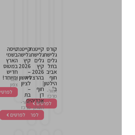
This
This
This
This
is
is
is
is
the
the
the
the
heading
heading
heading
heading
קורס
קייטנת
קייטנת
טיסה
גלישת
גלישת
גלישה
בשמי
גלים
גלים
קיץ
הארץ
בתל
קיץ
2026
במטוס
אביב
2026
–
חדיש
חוף
בהרצליה
ראשון
ומיוחד!
אזור-
הילטון
|
לציון
צפון
ב'
חוף
–
אזור-
לפרטים
דן
בת
מרכז
אכדיה
ים
אזור-
אזור-
לפרטים
השרון
מרכז
לפרטים
לפרטים