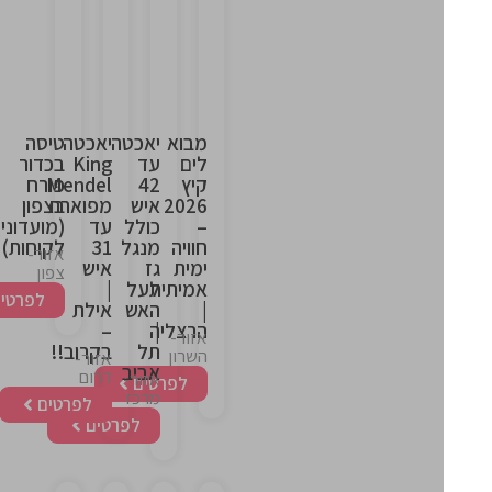
is
is
is
is
the
the
the
the
heading
heading
heading
heading
מבוא
יאכטה
יאכטה
טיסה
לים
עד
King
בכדור
קיץ
42
Mendel
פורח
2026
איש
מפוארת
בצפון
–
כולל
עד
(מועדוני
חוויה
מנגל
31
לקוחות)
אזור-
ימית
גז
איש
צפון
אמיתית
לעל
|
לפרטים
|
האש
אילת
|
הרצליה
–
אזור-
תל
בקרוב!!
השרון
אזור-
אביב
דרום
אזור-
לפרטים
מרכז
לפרטים
לפרטים