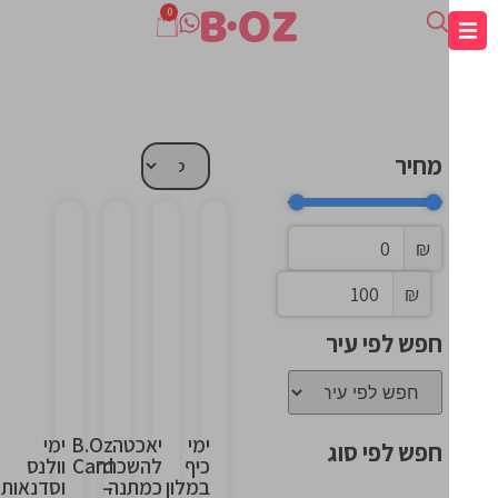
0
מחיר
₪
This
This
This
This
₪
is
is
is
is
the
the
the
the
חפש לפי עיר
heading
heading
heading
heading
ימי
יאכטה
B.Oz
ימי
חפש לפי סוג
כיף
להשכרה
Card
וולנס
במלון
כמתנה
–
וסדנאות