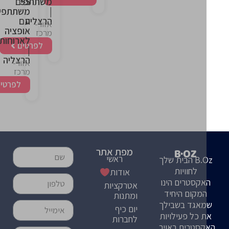
55
משתתפים
|
משתתפים
הרצליה
עם
אזור-
אופציה
מרכז
לארוחות
לפרטים
|
הרצליה
אזור-
מרכז
לפרטים
מפת אתר
ראשי
B.Oz הבית שלך
לחוויות
אודות
קסטרים הינו
אטרקציות
מקום היחיד
ומתנות
אגד בשבילך
יום כיף
 כל פעילויות
לחברות
סטרים באויר,