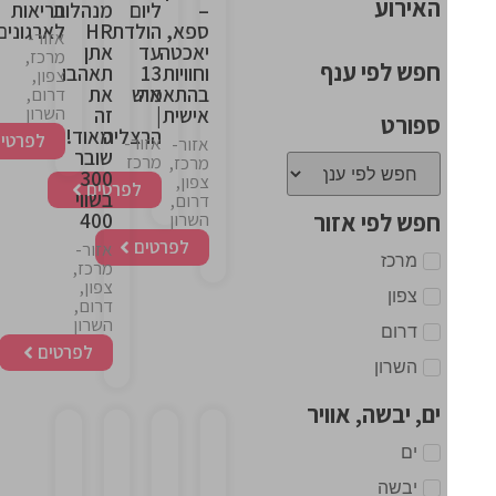
האירוע
–
ליום
מנהלות
בריאות
ספא,
הולדת
HR
לארגונים
אזור-
יאכטה
עד
אתן
מרכז,
חפש לפי ענף
וחוויות
13
תאהבו
צפון,
בהתאמה
איש
את
דרום,
השרון
אישית
|
זה
ספורט
הרצליה
מאוד!
לפרטים
אזור-
אזור-
שובר
מרכז
מרכז,
300
צפון,
לפרטים
בשווי
דרום,
חפש לפי אזור
400
השרון
לפרטים
אזור-
מרכז
מרכז,
צפון,
צפון
דרום,
השרון
דרום
לפרטים
השרון
ים, יבשה, אוויר
ים
This
This
This
This
יבשה