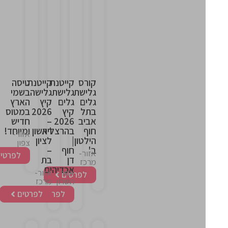
This
This
This
This
is
is
is
is
the
the
the
the
heading
heading
heading
heading
קורס
קייטנת
קייטנת
טיסה
גלישת
גלישת
גלישה
בשמי
גלים
גלים
קיץ
הארץ
בתל
קיץ
2026
במטוס
אביב
2026
–
חדיש
חוף
בהרצליה
ראשון
ומיוחד!
אזור-
הילטון
|
לציון
צפון
ב'
חוף
–
אזור-
לפרטים
דן
בת
מרכז
אכדיה
ים
אזור-
אזור-
לפרטים
השרון
מרכז
לפרטים
לפרטים