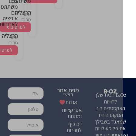
55
משתתפים
|
משתתפים
הרצליה
עם
אזור-
אופציה
מרכז
לארוחות
לפרטים
|
הרצליה
אזור-
מרכז
לפרטים
מפת אתר
ראשי
B.Oz הבית שלך
לחוויות
אודות
קסטרים הינו
אטרקציות
מקום היחיד
ומתנות
אגד בשבילך
יום כיף
 כל פעילויות
לחברות
סטרים באויר,