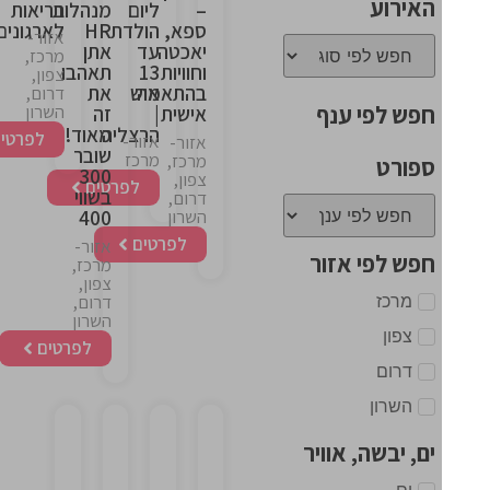
האירוע
–
ליום
מנהלות
בריאות
ספא,
הולדת
HR
לארגונים
אזור-
יאכטה
עד
אתן
מרכז,
וחוויות
13
תאהבו
צפון,
בהתאמה
איש
את
דרום,
חפש לפי ענף
השרון
אישית
|
זה
הרצליה
מאוד!
לפרטים
אזור-
אזור-
שובר
מרכז
מרכז,
ספורט
300
צפון,
לפרטים
בשווי
דרום,
400
השרון
לפרטים
אזור-
חפש לפי אזור
מרכז,
צפון,
מרכז
דרום,
השרון
צפון
לפרטים
דרום
השרון
ים, יבשה, אוויר
This
This
This
This
ים