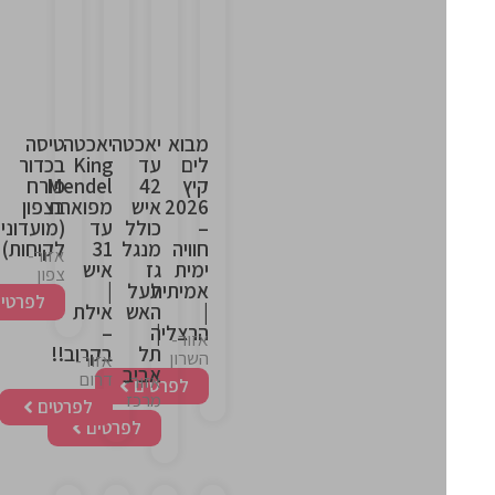
is
is
is
is
the
the
the
the
heading
heading
heading
heading
מבוא
יאכטה
יאכטה
טיסה
לים
עד
King
בכדור
קיץ
42
Mendel
פורח
2026
איש
מפוארת
בצפון
–
כולל
עד
(מועדוני
חוויה
מנגל
31
לקוחות)
אזור-
ימית
גז
איש
צפון
אמיתית
לעל
|
לפרטים
|
האש
אילת
|
הרצליה
–
אזור-
תל
בקרוב!!
השרון
אזור-
אביב
דרום
אזור-
לפרטים
מרכז
לפרטים
לפרטים