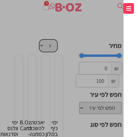
0
מחיר
₪
This
This
This
This
₪
is
is
is
is
the
the
the
the
חפש לפי עיר
heading
heading
heading
heading
ימי
יאכטה
B.Oz
ימי
חפש לפי סוג
כיף
להשכרה
Card
וולנס
במלון
כמתנה
–
וסדנאות