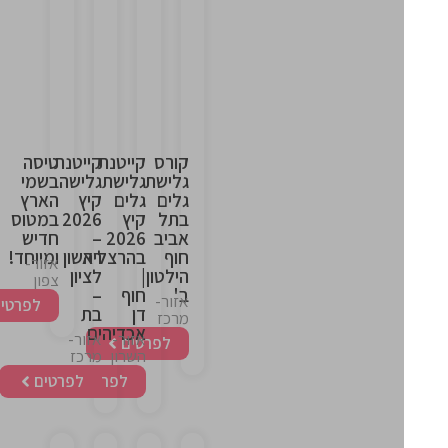
This
This
This
This
is
is
is
is
the
the
the
the
heading
heading
heading
heading
קורס
קייטנת
קייטנת
טיסה
גלישת
גלישת
גלישה
בשמי
גלים
גלים
קיץ
הארץ
בתל
קיץ
2026
במטוס
אביב
2026
–
חדיש
חוף
בהרצליה
ראשון
ומיוחד!
אזור-
הילטון
|
לציון
צפון
ב'
חוף
–
אזור-
לפרטים
דן
בת
מרכז
אכדיה
ים
אזור-
אזור-
לפרטים
השרון
מרכז
לפרטים
לפרטים