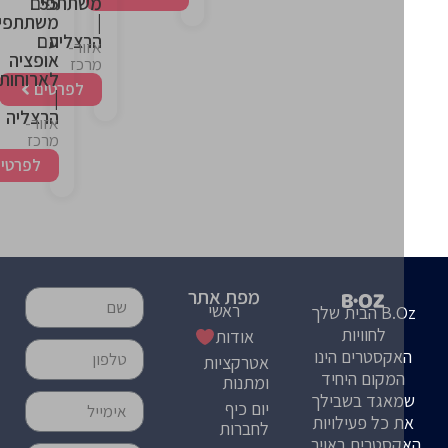
55
משתתפים
|
משתתפים
הרצליה
עם
אזור-
אופציה
מרכז
לארוחות
לפרטים
|
הרצליה
אזור-
מרכז
לפרטים
מפת אתר
ראשי
B.Oz הבית שלך
לחוויות
אודות
קסטרים הינו
אטרקציות
מקום היחיד
ומתנות
אגד בשבילך
יום כיף
 כל פעילויות
לחברות
סטרים באויר,