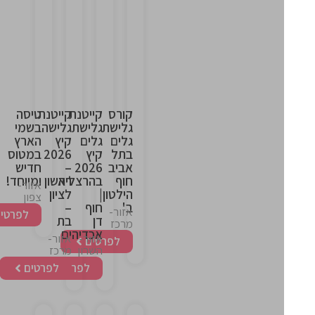
This
This
This
This
is
is
is
is
the
the
the
the
heading
heading
heading
heading
קורס
קייטנת
קייטנת
טיסה
גלישת
גלישת
גלישה
בשמי
גלים
גלים
קיץ
הארץ
בתל
קיץ
2026
במטוס
אביב
2026
–
חדיש
חוף
בהרצליה
ראשון
ומיוחד!
אזור-
הילטון
|
לציון
צפון
ב'
חוף
–
אזור-
לפרטים
דן
בת
מרכז
אכדיה
ים
אזור-
אזור-
לפרטים
השרון
מרכז
לפרטים
לפרטים