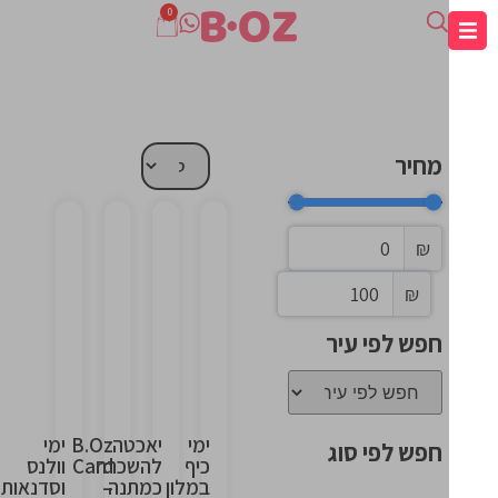
0
מחיר
₪
This
This
This
This
₪
is
is
is
is
the
the
the
the
חפש לפי עיר
heading
heading
heading
heading
ימי
יאכטה
B.Oz
ימי
חפש לפי סוג
כיף
להשכרה
Card
וולנס
במלון
כמתנה
–
וסדנאות