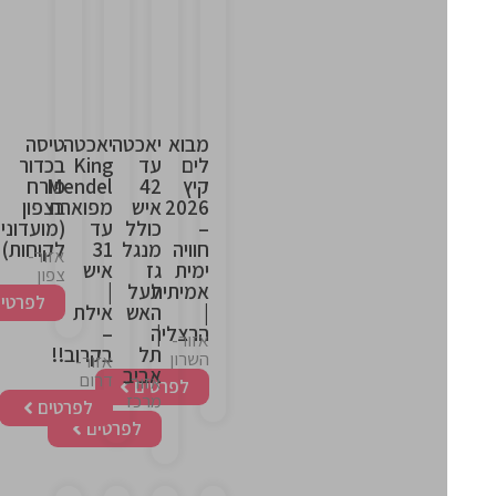
is
is
is
is
the
the
the
the
heading
heading
heading
heading
מבוא
יאכטה
יאכטה
טיסה
לים
עד
King
בכדור
קיץ
42
Mendel
פורח
2026
איש
מפוארת
בצפון
–
כולל
עד
(מועדוני
חוויה
מנגל
31
לקוחות)
אזור-
ימית
גז
איש
צפון
אמיתית
לעל
|
לפרטים
|
האש
אילת
|
הרצליה
–
אזור-
תל
בקרוב!!
השרון
אזור-
אביב
דרום
אזור-
לפרטים
מרכז
לפרטים
לפרטים