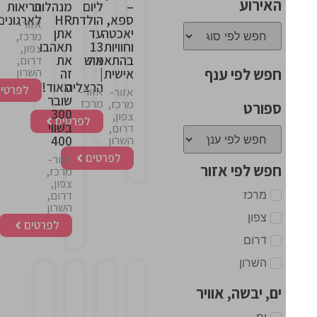
האירוע
–
ליום
מנהלות
בריאות
ספא,
הולדת
HR
לארגונים
אזור-
יאכטה
עד
אתן
מרכז,
וחוויות
13
תאהבו
צפון,
בהתאמה
איש
את
דרום,
חפש לפי ענף
השרון
אישית
|
זה
הרצליה
מאוד!
לפרטים
אזור-
אזור-
שובר
מרכז
מרכז,
ספורט
300
צפון,
לפרטים
בשווי
דרום,
400
השרון
לפרטים
אזור-
חפש לפי אזור
מרכז,
צפון,
מרכז
דרום,
השרון
צפון
לפרטים
דרום
השרון
ים, יבשה, אוויר
This
This
This
This
ים