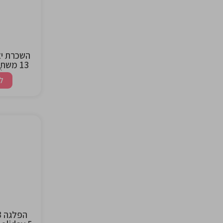
ng
השכרת י
13 משתתפים ליום גיבוש
א
ל
the
ng