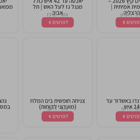
מבוא לים קיץ 2026 –
יאכטה עד 42 איש כולל
ימית אמיתית |
מנגל גז לעל האש | תל
הרצליה
אביב
ור- השרון
אזור- מרכז
פרטים
לפרטים
This is the
This is 
heading
headi
נדו באשדוד עד
צניחה חופשית בים המלח
נהג
14 איש
(מועדוני לקוחות)
במסלו
ור- דרום
אזור- דרום
פרטים
לפרטים