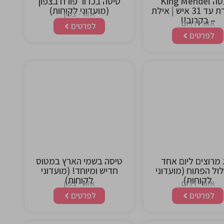
יאכטה King Mendel
טיסה בכדור פורח בצפון
מפוארת עד 31 איש | אילת
(מועדוני לקוחות)
אזור- צפון
– בקרוב!!
אזור- דרום
לפרטים
לפרטים
This is the
This is the
heading
heading
 מרוצים ליום אחד
טיסה בשמי הארץ במטוס
ל הפתוח (מועדוני
חדיש ומיוחד! (מועדוני
לקוחות)
לקוחות)
אזור- דרום
אזור- צפון
לפרטים
לפרטים