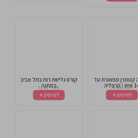
This is the
This is the
heading
heading
 קטמרן מפוארת עד
קורס גלישת רוח בתל אביב
ש | הרצליה
במתנה
אזור- מרכז
אזור- מרכז
לפרטים
לפרטים
This is the
This is the