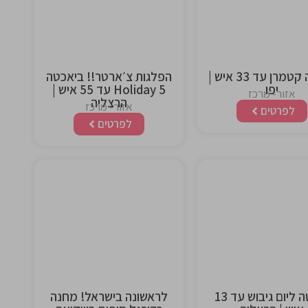
heading
heading
יאכטה קטמרן עד 33 איש |
הפלגות צ׳ארטר!! ביאכטה
יפו
Holiday 5 עד 55 איש |
אזור- מרכז
הרצליה
אזור- מרכז
לפרטים
לפרטים
This is the
This is the
heading
heading
יאכטה ליום גיבוש עד 13
לראשונה בישראל! מחנה