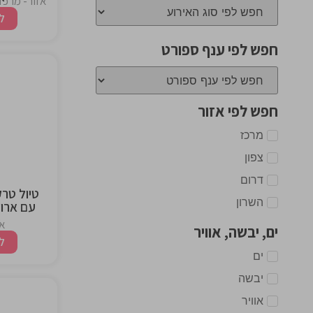
אזור- מרכז,
ל
חפש לפי ענף ספורט
the
חפש לפי אזור
ng
מרכז
צפון
דרום
טיול טרק
השרון
עם ארוח
י
אז
ים, יבשה, אוויר
ל
ים
יבשה
אוויר