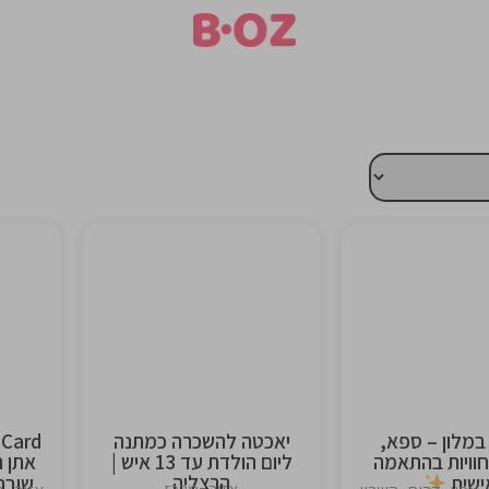
This is the
This is 
heading
headi
 במלון – ספא,
יאכטה להשכרה כמתנה
חוויות בהתאמה
ליום הולדת עד 13 איש |
אתן ת
הרצליה
ישית
שובר 300 בשווי 