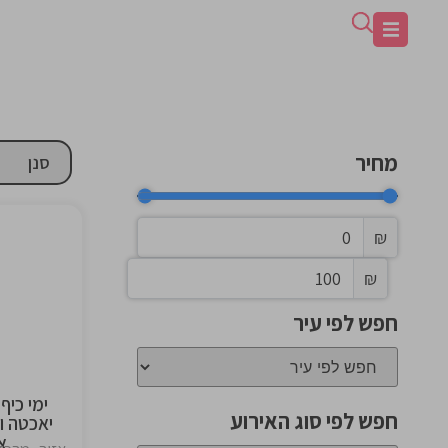
מחיר
₪
₪
the
ng
חפש לפי עיר
ימי כיף
חפש לפי סוג האירוע
יאכטה ו
א