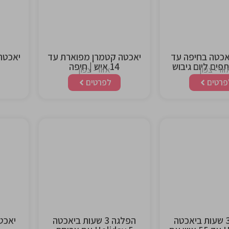
heading
headi
אכטה בחיפה עד
יאכטה קטמרן מפוארת עד
14 איש | חיפה
זור- צפון
אזור- צפון
פרטים
לפרטים
This is the
This is 
heading
headi
הפלגה 3 שעות ביאכטה
הפלגה 3 שעות ביאכטה