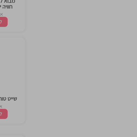
חוויה 
אז
ל
the
ng
שייט טור
אז
ל