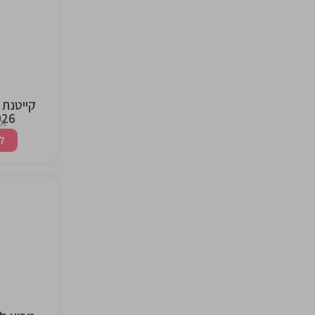
the
ng
קייטנת 
2026 | 
אז
ל
the
ng