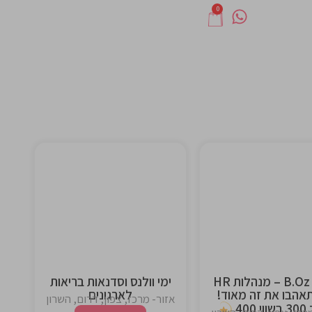
0
This is the
This is the
heading
heading
B.Oz Card – מנהלות HR
ימי וולנס וסדנאות בריאות
אהבו את זה מאוד!
לארגונים
אזור- מרכז, צפון, דרום, השרון
400