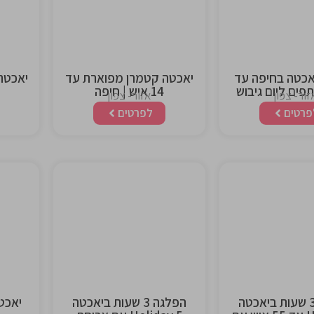
heading
headi
אכטה בחיפה עד
יאכטה קטמרן מפוארת עד
14 איש | חיפה
זור- צפון
אזור- צפון
פרטים
לפרטים
This is the
This is 
heading
headi
הפלגה 3 שעות ביאכטה
הפלגה 3 שעות ביאכטה