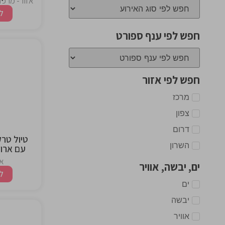
אזור- מרכז,
ל
חפש לפי ענף ספורט
the
חפש לפי אזור
ng
מרכז
צפון
דרום
טיול טרק
השרון
עם ארוח
י
אז
ים, יבשה, אוויר
ל
ים
יבשה
אוויר