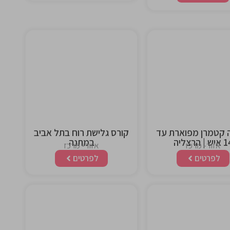
This is the
This is the
heading
heading
 קטמרן מפוארת עד
קורס גלישת רוח בתל אביב
ש | הרצליה
במתנה
אזור- מרכז
אזור- מרכז
לפרטים
לפרטים
This is the
This is the