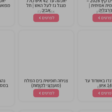
מבוא לים קיץ 2026 –
יאכטה עד 42 איש כולל
ימית אמיתית |
מנגל גז לעל האש | תל
הרצליה
אביב
ור- השרון
אזור- מרכז
פרטים
לפרטים
This is the
This is 
heading
headi
נדו באשדוד עד
צניחה חופשית בים המלח
נהג
14 איש
(מועדוני לקוחות)
במסלו
ור- דרום
אזור- דרום
פרטים
לפרטים