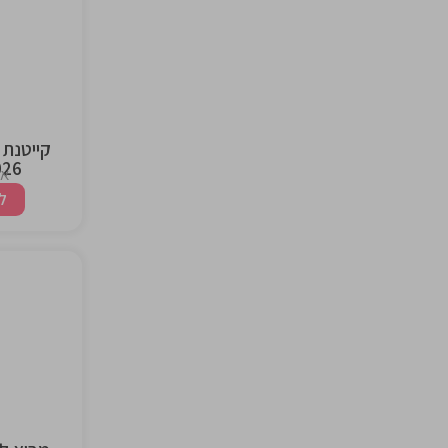
the
ng
קייטנת 
2026 | 
אז
ל
the
ng