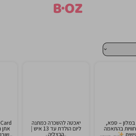
This is the
This is 
heading
headi
 במלון – ספא,
יאכטה להשכרה כמתנה
חוויות בהתאמה
ליום הולדת עד 13 איש |
אתן ת
הרצליה
ישית
שובר 300 בשווי 