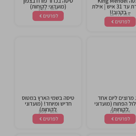
יאכטה King Mendel
טיסה בכדור פורח בצפון
מפוארת עד 31 איש | אילת
(מועדוני לקוחות)
אזור- צפון
– בקרוב!!
אזור- דרום
לפרטים
לפרטים
This is the
This is the
heading
heading
 מרוצים ליום אחד
טיסה בשמי הארץ במטוס
ל הפתוח (מועדוני
חדיש ומיוחד! (מועדוני
לקוחות)
לקוחות)
אזור- דרום
אזור- צפון
לפרטים
לפרטים