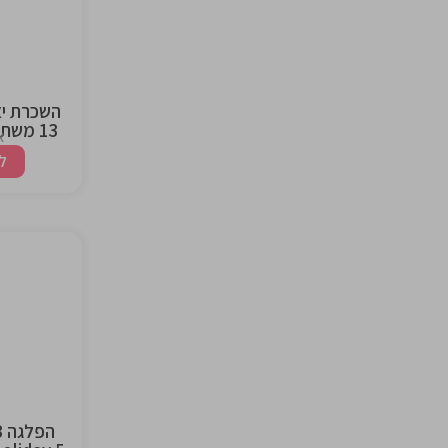
ng
השכרת י
13 משתתפים ליום גיבוש
א
ל
the
ng