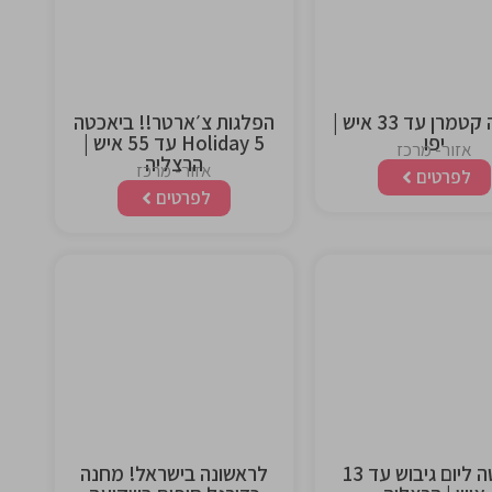
heading
heading
יאכטה קטמרן עד 33 איש |
הפלגות צ׳ארטר!! ביאכטה
יפו
Holiday 5 עד 55 איש |
אזור- מרכז
הרצליה
אזור- מרכז
לפרטים
לפרטים
This is the
This is the
heading
heading
יאכטה ליום גיבוש עד 13
לראשונה בישראל! מחנה