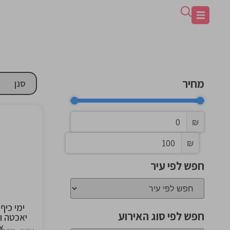
מחיר
₪
₪
the
ng
חפש לפי עיר
ימי כיף
חפש לפי סוג האירוע
יאכטה ו
א