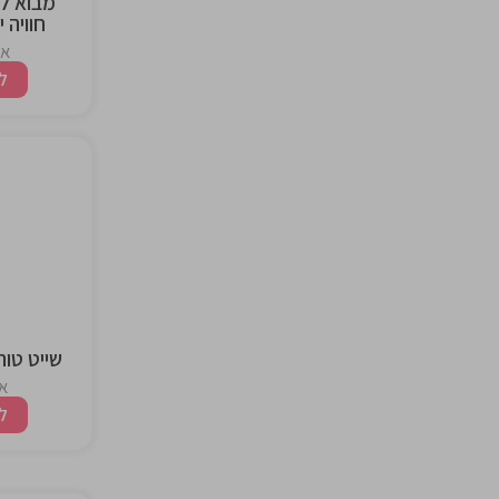
חוויה 
אז
ל
the
ng
שייט טור
אז
ל