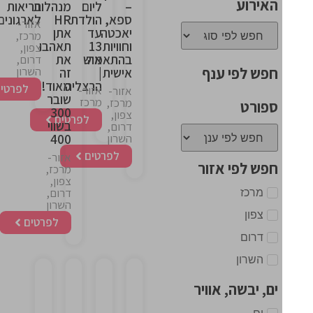
האירוע
–
ליום
מנהלות
בריאות
ספא,
הולדת
HR
לארגונים
אזור-
יאכטה
עד
אתן
מרכז,
וחוויות
13
תאהבו
צפון,
בהתאמה
איש
את
דרום,
חפש לפי ענף
השרון
אישית
|
זה
הרצליה
מאוד!
לפרטים
אזור-
אזור-
שובר
מרכז
מרכז,
ספורט
300
צפון,
לפרטים
בשווי
דרום,
400
השרון
לפרטים
אזור-
חפש לפי אזור
מרכז,
צפון,
מרכז
דרום,
השרון
צפון
לפרטים
דרום
השרון
ים, יבשה, אוויר
This
This
This
This
ים