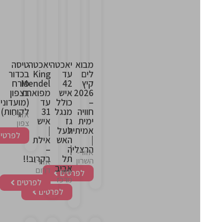
is
is
is
is
the
the
the
the
heading
heading
heading
heading
מבוא
יאכטה
יאכטה
טיסה
לים
עד
King
בכדור
קיץ
42
Mendel
פורח
2026
איש
מפוארת
בצפון
–
כולל
עד
(מועדוני
חוויה
מנגל
31
לקוחות)
אזור-
ימית
גז
איש
צפון
אמיתית
לעל
|
לפרטים
|
האש
אילת
|
הרצליה
–
אזור-
תל
בקרוב!!
השרון
אזור-
אביב
דרום
אזור-
לפרטים
מרכז
לפרטים
לפרטים