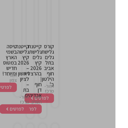
This
This
This
This
is
is
is
is
the
the
the
the
heading
heading
heading
heading
קורס
קייטנת
קייטנת
טיסה
גלישת
גלישת
גלישה
בשמי
גלים
גלים
קיץ
הארץ
בתל
קיץ
2026
במטוס
אביב
2026
–
חדיש
חוף
בהרצליה
ראשון
ומיוחד!
אזור-
הילטון
|
לציון
צפון
ב'
חוף
–
אזור-
לפרטים
דן
בת
מרכז
אכדיה
ים
אזור-
אזור-
לפרטים
השרון
מרכז
לפרטים
לפרטים