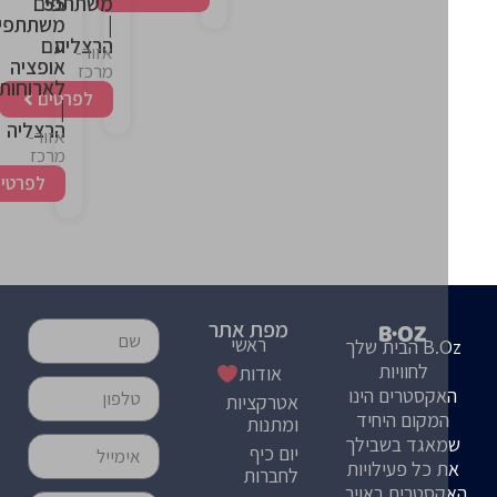
55
משתתפים
|
משתתפים
הרצליה
עם
אזור-
אופציה
מרכז
לארוחות
לפרטים
|
הרצליה
אזור-
מרכז
לפרטים
מפת אתר
ראשי
B.Oz הבית שלך
לחוויות
אודות
קסטרים הינו
אטרקציות
מקום היחיד
ומתנות
אגד בשבילך
יום כיף
 כל פעילויות
לחברות
סטרים באויר,