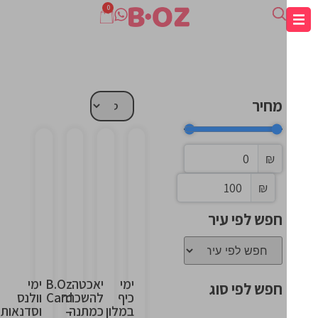
0
מחיר
₪
This
This
This
This
₪
is
is
is
is
the
the
the
the
חפש לפי עיר
heading
heading
heading
heading
ימי
יאכטה
B.Oz
ימי
חפש לפי סוג
כיף
להשכרה
Card
וולנס
במלון
כמתנה
–
וסדנאות