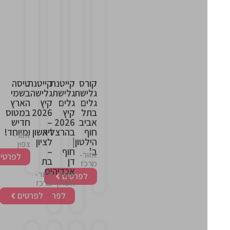
This
This
This
This
is
is
is
is
the
the
the
the
heading
heading
heading
heading
קורס
קייטנת
קייטנת
טיסה
גלישת
גלישת
גלישה
בשמי
גלים
גלים
קיץ
הארץ
בתל
קיץ
2026
במטוס
אביב
2026
–
חדיש
חוף
בהרצליה
ראשון
ומיוחד!
אזור-
הילטון
|
לציון
צפון
ב'
חוף
–
אזור-
לפרטים
דן
בת
מרכז
אכדיה
ים
אזור-
אזור-
לפרטים
השרון
מרכז
לפרטים
לפרטים