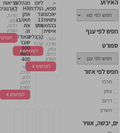
האירוע
–
ליום
מנהלות
בריאות
ספא,
הולדת
HR
לארגונים
אזור-
יאכטה
עד
אתן
מרכז,
וחוויות
13
תאהבו
צפון,
בהתאמה
איש
את
דרום,
חפש לפי ענף
השרון
אישית
|
זה
הרצליה
מאוד!
לפרטים
אזור-
אזור-
שובר
מרכז
מרכז,
ספורט
300
צפון,
לפרטים
בשווי
דרום,
400
השרון
לפרטים
אזור-
חפש לפי אזור
מרכז,
צפון,
מרכז
דרום,
השרון
צפון
לפרטים
דרום
השרון
ים, יבשה, אוויר
This
This
This
This
ים