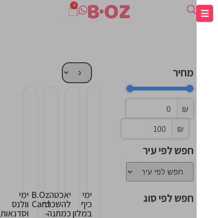
0
מחיר
₪
This
This
This
This
₪
is
is
is
is
the
the
the
the
חפש לפי עיר
heading
heading
heading
heading
ימי
יאכטה
B.Oz
ימי
חפש לפי סוג
כיף
להשכרה
Card
וולנס
במלון
כמתנה
–
וסדנאות