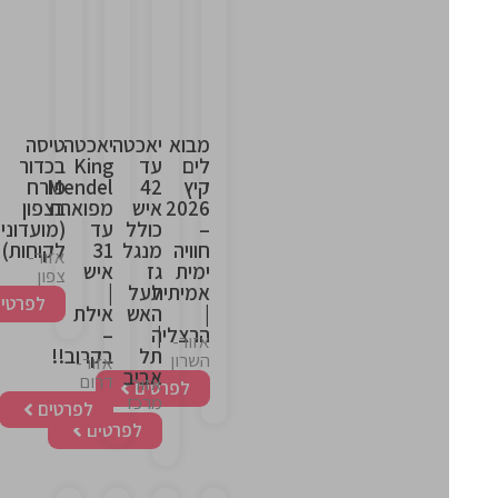
is
is
is
is
the
the
the
the
heading
heading
heading
heading
מבוא
יאכטה
יאכטה
טיסה
לים
עד
King
בכדור
קיץ
42
Mendel
פורח
2026
איש
מפוארת
בצפון
–
כולל
עד
(מועדוני
חוויה
מנגל
31
לקוחות)
אזור-
ימית
גז
איש
צפון
אמיתית
לעל
|
לפרטים
|
האש
אילת
|
הרצליה
–
אזור-
תל
בקרוב!!
השרון
אזור-
אביב
דרום
אזור-
לפרטים
מרכז
לפרטים
לפרטים