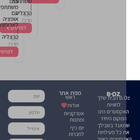
55
משתתפים
|
משתתפים
הרצליה
עם
אזור-
אופציה
מרכז
לארוחות
לפרטים
|
הרצליה
אזור-
מרכז
לפרטים
מפת אתר
ראשי
B.Oz הבית שלך
לחוויות
אודות
קסטרים הינו
אטרקציות
מקום היחיד
ומתנות
אגד בשבילך
יום כיף
 כל פעילויות
לחברות
סטרים באויר,