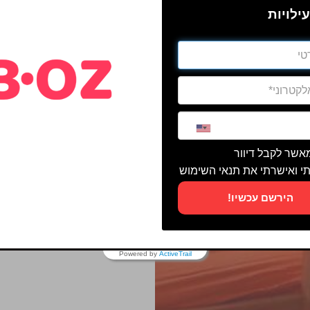
ילויות
מאשר לקבל דיוור
י ואישרתי את תנאי השימוש
הירשם עכשיו!
Powered by
ActiveTrail