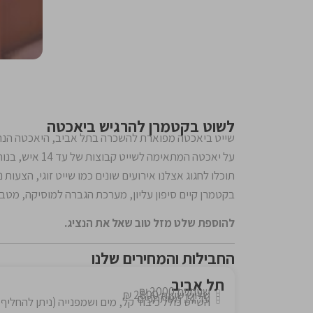
לשוט בקטמרן להרגיש ביאכטה
שייט ביאכטה מפוארת להשכרה בתל אביב, היאכטה הנה
על יאכטה המתאימה לשייט קבוצות של עד 14 איש, בנוחות רבה ובכיף.
תוכלו לחגוג אצלנו אירועים שונים כמו שייט זוגי, הצעות ני
בקטמרן קיים סיפון עליון, מערכת הגברה למוסיקה, מטב
להוספת שלט מזל טוב שאל את הנציג.
החבילות והמחירים שלנו
תל אביב
שעתיים 2000 ₪
שלוש שעות 2800 ₪
עד 14 משתתפים
השייט כולל כיבוד קל, מים ושמפנייה (ניתן להחלי