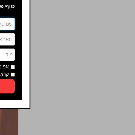
סוף פע
אני 
קראת