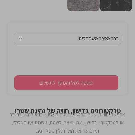
הוספה לסל והמשך לתשלום
טרקטורונים בדישון, חוויה של נהיגת שטח!
מחפשת חוויית שטח מרגשת בגליל העליון? בואי לנהוג ברייזר
או בטרקטורון בדישון. את יוצאת לשטח, נושמת אוויר גלילי,
ומרגישה את האדרנלין מכל רגע.