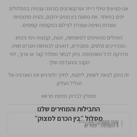
אנו מציעים טיולי רייזר וטרקטורונים בנהיגה עצמית במסלולים
יפים במיוחד. את נוסעת בין נופים ירוקים, נהנית מתצפיות
עוצרות נשימה ועוצרת לצילום במקומות קסומים.
הטיולים מתאימים למשפחות, זוגות, קבוצות וימי גיבוש.
המדריכים מלווים, מסבירים, דואגים לבטיחות ויוצרים חוויה
מדויקת לכל משתתפת. ניתן לבחור מסלול קצר או ארוך, לפי
הקצב וההעדפה שלך.
זה הזמן לצאת לשטח, ליהנות, לחייך ולהרגיש את האנרגיה של
הגליל העליון.
מומלץ לבדוק זמינות מראש
החבילות והמחירים שלנו
מסלול ״בין הכרם למצוק״
משך הטיול - שעה וחצי
זוג - 600 ₪
3 מקומות - 650 ₪
4 מקומות - 700 ₪