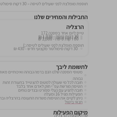
תוספת מומלצת לפני שעולים לטיסה – 30 דקות סימולטור מקצועי. להזמנה
החבילות והמחירים שלנו
הרצליה
טייס ליום אחד בססנה 172
30 דקות טיסה - 1,030 ₪
45 דקות טיסה - 1,330 ₪
60 דקות טיסה - 1,580 ₪
תוספת מומלצת לפני שעולים לטיסה ;)
30 דקות סימולטור מקצועי חדש - 430 ₪
לתשומת ליבך
מטוסי הססנה שלנו הנם ברמה גבוהה ואיכותיים מאוד,
גבוהה
חובה לכל מי שעולה למטוס להצטייד בתעודת זהות
הטיסה מורשת עפ"י חוק לאדם אחד בלבד
חובה להגיע עם נעלי ספורט ובגדים נוחים
הפעילות מגיל 16 ומעלה
ניתן לקיים את הטיסות משדות התעופה בהרצליה ובח
תנאי ביטול
מיקום הפעילות
שדה תעופה הרצליה