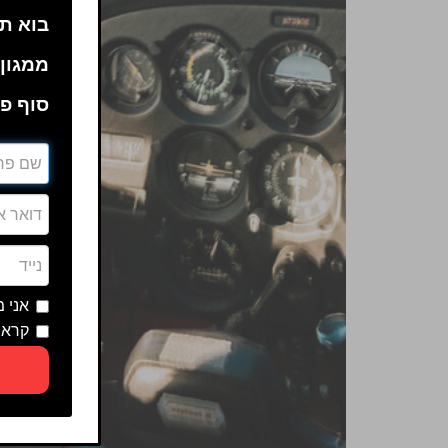
בוא תה
ממגון 
סוף פע
אני 
קראת