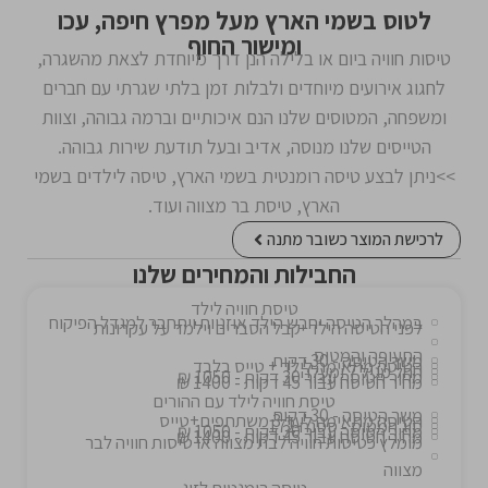
לטוס בשמי הארץ מעל מפרץ חיפה, עכו
ומישור החוף
טיסות חוויה ביום או בלילה הנן דרך מיוחדת לצאת מהשגרה,
לחגוג אירועים מיוחדים ולבלות זמן בלתי שגרתי עם חברים
ומשפחה, המטוסים שלנו הנם איכותיים וברמה גבוהה, וצוות
הטייסים שלנו מנוסה, אדיב ובעל תודעת שירות גבוהה.
>>ניתן לבצע טיסה רומנטית בשמי הארץ, טיסה לילדים בשמי
הארץ, טיסת בר מצווה ועוד.
לרכישת המוצר כשובר מתנה
החבילות והמחירים שלנו
טיסת חוויה לילד
במהלך הטיסה יחבש הילד אוזניות ויתחבר למגדל הפיקוח
לפני הטיסה הילד יקבל הסברים וילמד על עקרונות
התעופה והמטוס
משך הטיסה - 30 דקות
הטיסה מתאימה לילד + טייס בלבד
החל מגיל 7 ומעלה
מחיר הטיסה עבור 30 דקות - 1050 ₪
מחיר הטיסה עבור 45 דקות - 1400 ₪
טיסת חוויה לילד עם ההורים
משך הטיסה - 30 דקות
הטיסה מתאימה לעד 3 משתתפים+טייס
סוג המטוס - ססנה 172
מחיר הטיסה עבור 30 דקות - 1050 ₪
מחיר הטיסה עבור 45 דקות - 1400 ₪
מומלץ כטיסות חוויה לבת מצווה או טיסות חוויה לבר
מצווה
טיסה רומנטית לזוג