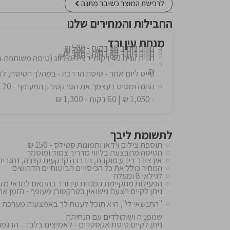
לרכישת המוצר כשובר מתנה
החבילות והמחירים שלנו
מנחת עין ורד
חוויה ליחיד 20 דקות - 500 ₪
חוויה ליחיד 30 דקות - 700 ₪
חוויה ליחיד 40 דקות - 900 ₪
חוויה ליחיד 60 דקות - 1,150 ₪
₪
טייס ליום אחד - טיסת הדרכה - במהלך הטיסה, ל
- 1,050 ₪ | 60 דקות - 1,300 ₪
לתשומת ליבך
תוספת צילום וידאו ותמונות סטילס - 150 ₪
הטיסה מתבצעת בליווי מדריך צמוד ומוסמך
אין צורך בידע מוקדם, הדרכה קרקעית קצרה, נחגרים
המחיר כולל את כל הכיסויים הביטוחיים הדרושים
לגילאי 8 ומעלה
הפעילות מתקיימת במנחת עין ורד בהתאם לתנאי מזג ה
ניתן לקיים הצעת נישואין בטרקטורן מעופף - הזמן 
"התנשאי לי", היא תוכל לענות לך באמצעות מערכת ה
שמפניה ושוקולדים עם הנחיתה
ניתן לקיים טיסת אקסטרים - לאמיצים בלבד - הדגמת י