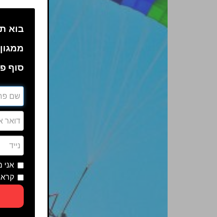
בוא תה
ממגון 
סוף פע
אני 
קראת