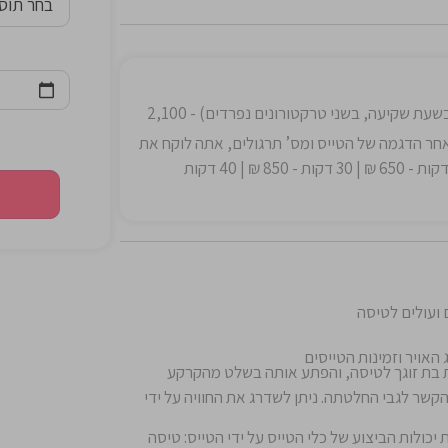
חוויה זוגית 40 דקות + צילום לזוג (טיסה משותפת בשעת שקיעה, בשני טרקטורונים נפרדים) - 2,100
אחר הדגמה של הטייס ומס’ תרגולים, אתה לוקח את
ההגה ומטיס בעצמך את הטרקטורון המעופף - 20 דקות - 650 ₪ | 30 דקות - 850 ₪ | 40 דקות
 ועולים לטיסה
אויר וזמינות הטייסים
את בת זוגך לטיסה, והפתע אותה בשלט מהקרקע
קשר לגבי החלטתה. ניתן לשדרג את החוויה על ידי
כולות הביצוע של כלי הטייס על ידי הטייס: טיסה