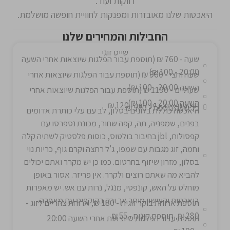
רווקות ועוד.
היאכטות שלנו מאובזרות ומפנקות לחוויית חופשה מושלמת.
החבילות והמחירים שלנו
שייט זוגי
שעה - 760 ₪ (תוספת עבור הפלגות שיוצאות אחרי השעה
20:00 - 100 ₪)
שעה וחצי - 960 ₪ (תוספת עבור הפלגות שיוצאות אחרי
השעה 20:00 - 100 ₪)
שעתיים - 1190 ₪ (תוספת עבור הפלגות שיוצאות אחרי
השעה 20:00 - 100 ₪)
תוספת ציוד דייג לזוג - 120 ₪
כל שעה נוספת - 570 ₪
היאכטה כוללת בלונים בסלון, לב עם עלי כותרת אדומים
בפנים, שמפניה, תה, קפה שחור, מכונת נספרסו עם
קפסולות, jbl בחיבור בולטוס, כוסות פלסטיק לשתיה קלה
וחמה, זוג מגבות עם שמפו, ג'ל רחצה וקרם גוף, כריות נוי
בסלון, מזרון שיזוף בחרטום. כמו כן יש מקרר ואתם יכולים
להביא מה שאתם רוצים ולקרר. אין פריזר. אסור באופן
מוחלט על האש, קונפטי, מנגל, נרות עם אש. יש מאפרות
ביאכטות והעישון מותר אך ורק בקוקפיט עם מאפרה.
תוספת ארוחת בוקר זוגית - 180 ₪, ארוחת צהריים לזוג -
280 ₪, תוספת קינוח - 55 ₪
תוספת עבור הפלגות שיוצאות אחרי השעה 20:00