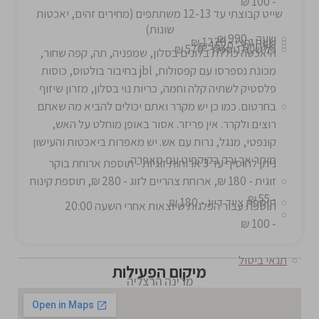
- 100 ₪
שייט קבוצתי עד 12-13 משתתפים (מחירים זהים, יאכטות
שונות)
שעה - 990 ₪
שעה וחצי - 1220 ₪
שעתיים - 1520 ₪
כל שעה נוספת - 570 ₪
היאכטה כוללת בלונים בסלון, שמפניה, תה, קפה שחור,
מכונת נספרסו עם קפסולות, jbl בחיבור בולטוס, כוסות
פלסטיק לשתיה קלה וחמה, כריות נוי בסלון, מזרון שיזוף
בחרטום. כמו כן יש מקרר ואתם יכולים להביא מה שאתם
רוצים ולקרר. אין פריזר. אסור באופן מוחלט על האש,
קונפטי, מנגל, נרות עם אש. יש מאפרות ביאכטות והעישון
מותר אך ורק בקוקפיט עם מאפרה.
ניתן להוסיף עד 3 ארוחות זוגיות - תוספת ארוחת בוקר
זוגית - 180 ₪, ארוחת צהריים לזוג - 280 ₪, תוספת קינוח
- 55 ₪
תוספת ציוד דייג - 180 ₪
תוספת עבור הפלגות שיוצאות אחרי השעה 20:00
- 100 ₪
תנאי ביטול
מיקום הפעילות
מרינה הרצליה