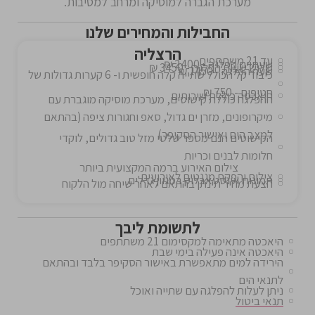
מערכת הגברה למוסיקה ומרחב למסיבות.
החבילות והמחירים שלנו
הרצליה
עד 21 משתתפים
שעתיים הפלגה - 2400 ₪
שלוש שעות הפלגה - 3450 ₪
שעה הפלגה - 1450 ₪
כיבוד קל הכולל שתייה קלה חופשית ו- 6 קערות גדולות של
חטיפים - 750 ₪
היאכטה כוללת שירותים
ההפלגה כוללת קישוטים, מערכת מוסיקה מוגברת עם
מיקרופונים, מזרן ים גדול, סאפ וחגורות ציפה (בהתאם
למצב הים ואישור הסקיפר)
הקישוטים הנם מספר שלטי מזל טוב גדולים, לוקדי
חלומות לבנים וכריות
צילום האירוע ברמה המקצועית ביותר
צילום והפקת מגנטים לאירועים
תמונות אינסטאבלוק במגוון גדלים
הצעת מחיר תינתן בהתאם לאחר שיחה מול הלקוח
לתשומת ליבך
היאכטה מתאימה למקסימום 21 משתתפים
היאכטה אינה פעילה בימי שבת
הירידה למים מתאפשרת באישור הסקיפר בלבד ובהתאם
לתנאי הים
ניתן לעלות להפלגה עם שתייה ואוכל
תנאי ביטול