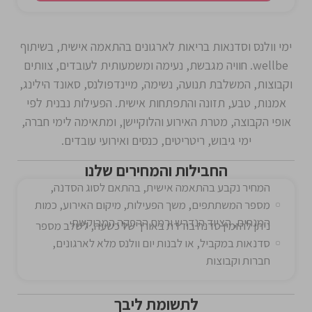
ימי וולנס וסדנאות בריאות לארגונים בהתאמה אישית, בשיתוף
wellbe. חוויה מגבשת, נעימה ומשמעותית לעובדים, צוותים
וקבוצות, המשלבת תנועה, נשימה, מיינדפולנס, סאונד הילינג,
אמנות, טבע, תזונה והתפתחות אישית. הפעילות נבנית לפי
אופי הקבוצה, מטרת האירוע והלוקיישן, ומתאימה לימי חברה,
ימי גיבוש, ריטריטים, כנסים ואירועי עובדים.
החבילות והמחירים שלנו
המחיר נקבע בהתאמה אישית, בהתאם לסוג הסדנה,
מספר המשתתפים, משך הפעילות, מיקום האירוע, כמות
המנחים, הציוד הנדרש ורמת ההפקה המבוקשת
ניתן להזמין סדנה בודדת באורך של כשעה, לשלב מספר
סדנאות במקביל, או לבנות יום וולנס מלא לארגונים,
חברות וקבוצות
לתשומת ליבך