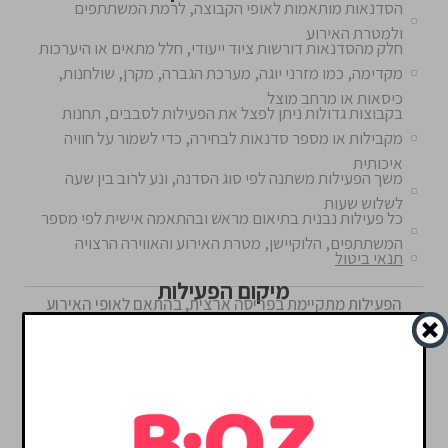
הסדנאות מותאמות לאופי הקבוצה, לרמת המשתתפים
ולמטרת האירוע
חלק מהסדנאות דורשות ציוד ייעודי, חלל מתאים או היערכות
מקדימה, כמו מזרני יוגה, מערכת הגברה, מקרן, שולחנות,
כיסאות או מרחב מוצל
בקבוצות גדולות ניתן לפצל את הפעילות לסבבים, תחנות
מקבילות או מספר סדנאות לבחירה, כדי לשמור על חוויה
איכותית
משך הפעילות משתנה לפי סוג הסדנה, ונע לרוב בין שעה
לשלוש שעות
כל פעילות נבנית בתיאום מראש ובהתאמה אישית לפי מספר
המשתתפים, הלוקיישן, מטרת האירוע והאווירה הרצויה
תנאי ביטול
מיקום הפעילות
הפעילות מתקיימת בפריסה ארצית, בהתאם לאופי האירוע
ולצרכי הקבוצה