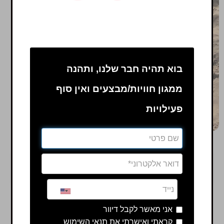
בוא תהיה חבר שלנו, ותהנה
ממגון חוויות/מבצעים ואין סוף
פעילויות
100 ₪ מתנה! להרשמה שלחו וואטסאפ
אני מאשר לקבל דיוור
מחנה שקיעה ראשון בישראל לכדורגל חופים!
קראתי ואישרתי את תנאי השימוש