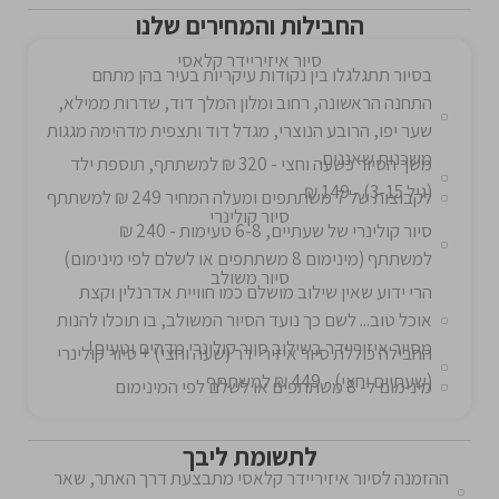
החבילות והמחירים שלנו
סיור איזיריידר קלאסי
בסיור תתגלגלו בין נקודות עיקריות בעיר בהן מתחם
התחנה הראשונה, רחוב ומלון המלך דוד, שדרות ממילא,
שער יפו, הרובע הנוצרי, מגדל דוד ותצפית מדהימה מגגות
משכנות שאננים.
משך הסיור כשעה וחצי - 320 ₪ למשתתף, תוספת ילד
(גיל 3-15) - 149 ₪
לקבוצות של 7 משתתפים ומעלה המחיר 249 ₪ למשתתף
סיור קולינרי
סיור קולינרי של שעתיים, 6-8 טעימות - 240 ₪
למשתתף (מינימום 8 משתתפים או לשלם לפי מינימום)
סיור משולב
הרי ידוע שאין שילוב מושלם כמו חוויית אדרנלין וקצת
אוכל טוב... לשם כך נועד הסיור המשולב, בו תוכלו להנות
מסיור איזיריידר בשילוב סיור קולינרי מדהים וטעים!
החבילה כוללת סיור איזיריידר (שעה וחצי) + סיור קולינרי
(שעתיים וחצי) - 449 ₪ למשתתף
מינימום ל- 8 משתתפים או לשלם לפי המינימום
לתשומת ליבך
ההזמנה לסיור איזיריידר קלאסי מתבצעת דרך האתר, שאר