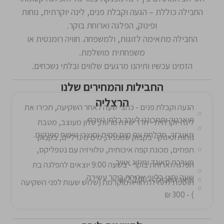
החבילה כוללת – הגעה וקבלת פנים, לינה יוקרתית, נוחות
ופינוק, הפלגה וארוחת בוקר.
החבילה מתאימה לזוגות, ולמשפחה. חוויה רומנטית או
משפחתית מושלמת.
הזמינו עכשיו ותיהנו מרגעים שלווים ובלתי נשכחים.
החבילות והמחירים שלנו
הרצליה
הגעה וקבלת פנים - כחצי שעה לאחר השקיעה, תכירו את
היאכטה ותתכוננו לערב בלתי נשכח.
לינה יוקרתית - חדר שינה מרווח, סלון מעוצב, מטבח
מאובזר, מקלחת עם מים חמים ומוצרי טיפוח מפנקים.
נוחות ופינוק - בקבוק שמפניה, מים מינרליים, בקבוק
תפוזים, מכונת קפה איכותית, טלוויזיה עם נטפליקס,
מערכת סאונד ומיזוג אוויר.
הפלגה וארוחת בוקר - בשעה 9:00 יוצאים להפלגה בת
שעה וחצי בליווי ארוחת בוקר עשירה.
מחיר החבילה - 2,200 ₪
תוספת לתחילת חוויה מוקדמת (שלוש שעות לפני השקיעה
) - 300 ₪