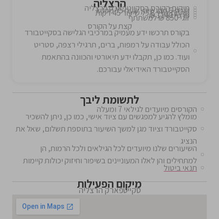
הרצליה
מיקום הקורס בסקייטפארק הרצליה
קורס 6 מפגשים, שעה כל מפגש
מתחת לגיל 8 כל שיעור 45 דקות
פרטי 1140 ₪
זוגי 850 ₪ למשתתף
קצת על הקורס
בקורס תרכשו ידע מעמיק במרכיבי הגלישה בסקייטבורד
הכולל עבודה על רמפות, ברים, תרגילי רצפה, סטריט
ועוד. כמו כן, תקבלו ידע תיאורטי והכוונה בהתאמת
הסקייטבורד האידיאלי עבורכם.
לתשומת ליבך
הקורסים מיועדים לגילאי 7 ומעלה
מומלץ להגיע למפגשים עם ציוד אישי, כמו כן, ניתן להשכיר
סקייטבורד וציוד מגן למשך השיעור בתוספת תשלום, שאל את
הנציג
השיעורים שלנו מיועדים לכל הגילאים ולכל הרמות, הן
למתחילים והן לאלו המעוניינים בשיפור וחיזוק יכולות קיימות
תנאי ביטול
מיקום הפעילות
סקייטפארק הרצליה