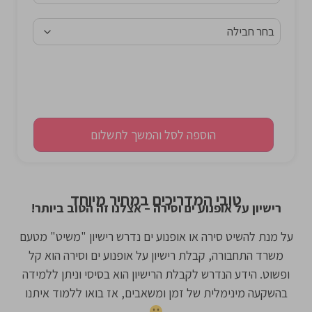
הוספה לסל והמשך לתשלום
טובי המדריכים במחיר מיוחד
רישיון על אופנוע ים וסירה – אצלנו זה הטוב ביותר!
על מנת להשיט סירה או אופנוע ים נדרש רישיון "משיט" מטעם
משרד התחבורה, קבלת רישיון על אופנוע ים וסירה הוא קל
ופשוט. הידע הנדרש לקבלת הרישיון הוא בסיסי וניתן ללמידה
בהשקעה מינימלית של זמן ומשאבים, אז בואו ללמוד איתנו