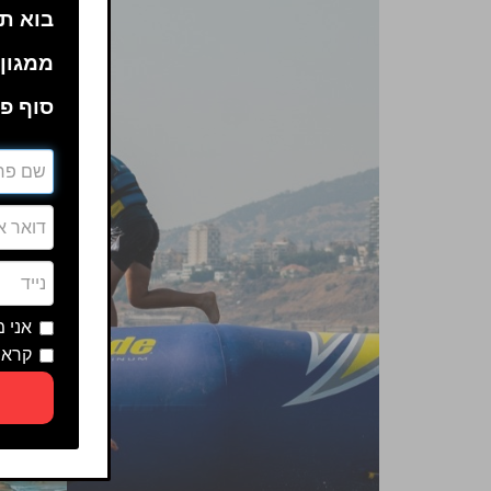
בוא תה
ממגון 
סוף פע
אני 
קראת