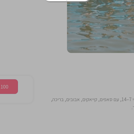
100 ₪ מתנה! להרשמה שלחו וואטסאפ
קיץ 2026 בכפר המים, מחנה חווייתי לילדים ונוער בגילאי 7–14, עם סאפים, קייאקים, אבובים, בריכה,
.