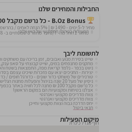
החבילות והמחירים שלנו
B.Oz Bonus - כל נרשם מקבל 100 ₪ מתנה לכל חוויה באתר!!
מחיר ל-5 ימים - 1490 ₪ | 5% הנחה לאחים / בהרשמה למחזור נוסף
הפעילות בניהולו המקצועי של קאי אלוני
מחזור 1 החל מה- 5/7 ועד מחזור 8 שמסתיים ב- 27/8 - כל שבוע מחזור חדש
לתשומת ליבך
שייט בסירת מנוע ואבובים, זמן בריכה עם משחקים ו
מתקנים מתנפחים במים, שייט קבוצתי על סאפ ענק, אימוני בל
ניווט בכפר - נלמד קריאת מפה, התמצאות בשטח והסת
יצירות - החניכים יצאו עם מזכרות שיכינו עצמם בסדנ
טורנירים של משחקי כדור שונים - כדורגל חופים / כדו
ניסיון של מעל 20 שנה בניהול והפעלות מחנות הגלישה
כל נרשם מקבל 100 ₪ מתנה לכל חוויה באתר בכפוף לתקנון המבצע בבי עוז
אצלנו בטיחות ומקצועיות הם במקום הראשון!
צוות מדריכים מקצועי ואנרגטי
צוות מדריכים מקצועי ואנרגטי
יחס הדרכה גבוה וצוות מקצועי וחייכן
תנאי ביטול
מיקום הפעילות
חוף מגדל כינרת