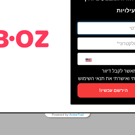
ילויות
מאשר לקבל דיוור
י ואישרתי את תנאי השימוש
הירשם עכשיו!
Powered by
ActiveTrail