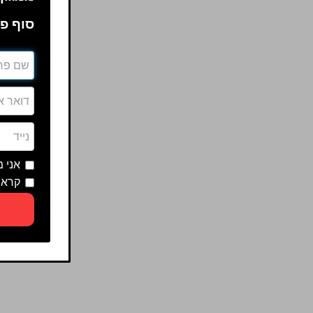
סוף פע
אני 
קראת