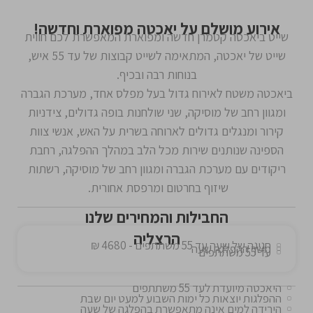
אירוע מושלם על יאכטה מפוארת וחדשה!
שייט ביאכטה קטמרן חדשה ומפוארת המאפשרת לכם חווית
שייט של יאכטה, המתאימה לשייט קבוצות של עד 55 איש,
בנוחות רבה ובכיף.
ביאכטה משטח לאירוח גדול בעל מפלס אחד, מערכת הגברה
ומגוון רחב של מוסיקה, שני שולחנות בופה גדולים, צידניות
קירור ומנגלים גדולים לארוחה בשרית על האש, אנשי צוות
הספינה שנותנים שירות מכל הלב במהלך ההפלגה, רחבת
ריקודים עם מערכת הגברה ומגוון רחב של מוסיקה, רשתות
שיזוף בחרטום ומרפסת אחורית.
החבילות והמחירים שלנו
הרצליה
חגיגה של שעה עד 55 משתתפים - 4680 ₪
משך ההפלגה שעה
עד 55 משתתפים
היאכטה מיועדת לעד 55 משתתפים
ההפלגות יוצאות כל ימות השבוע למעט יום שבת
הירידה למים אינה מתאפשרת בהפלגה של שעה